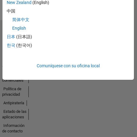
New Zealand
(English)
中国
简体中文
English
Seleccione un país/idioma
日本
(日本語)
América
Latina
한국
(한국어)
Centro de
Comuníquese con su oficina local
confianza
Marcas
comerciales
Política de
privacidad
Antipiratería
Estado de las
aplicaciones
Información
de contacto