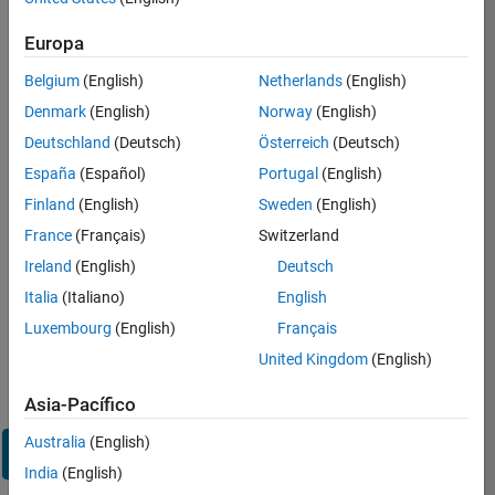
sesión
en
Europa
su
cuenta
Belgium
(English)
Netherlands
(English)
de
Denmark
(English)
Norway
(English)
empleo
Deutschland
(Deutsch)
Österreich
(Deutsch)
España
(Español)
Portugal
(English)
Dirección de correo electrónico
Finland
(English)
Sweden
(English)
France
(Français)
Switzerland
Contraseña
Ireland
(English)
Deutsch
Italia
(Italiano)
English
Luxembourg
(English)
Français
¿Olvidó
United Kingdom
(English)
su
contraseña?
Asia-Pacífico
Australia
(English)
Iniciar
sesión
India
(English)