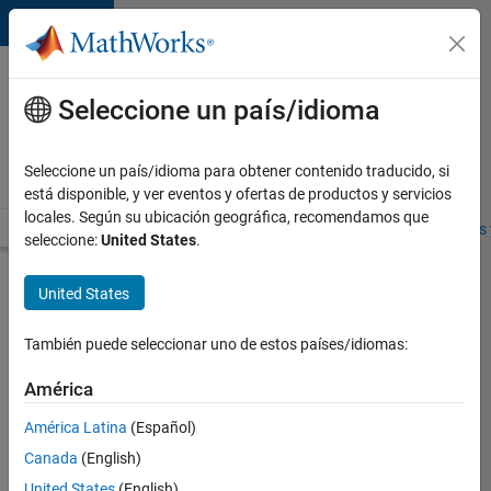
Saltar al contenido
Ofertas
de
Seleccione un país/idioma
empleo
en
Seleccione un país/idioma para obtener contenido traducido, si
MathWorks
está disponible, y ver eventos y ofertas de productos y servicios
locales. Según su ubicación geográfica, recomendamos que
Visión general
Búsqueda de empleo
Oficinas locales
Estudiantes 
seleccione:
United States
.
Enviar
United States
solicitud
También puede seleccionar uno de estos países/idiomas:
Compiler
América
Engineer
América Latina
(Español)
LLVM
Canada
(English)
Inicie
United States
(English)