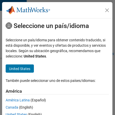
Saltar al contenido
Ofertas
de
Seleccione un país/idioma
empleo
en
Seleccione un país/idioma para obtener contenido traducido, si
MathWorks
está disponible, y ver eventos y ofertas de productos y servicios
locales. Según su ubicación geográfica, recomendamos que
Visión general
Búsqueda de empleo
Oficinas locales
Estudiantes 
seleccione:
United States
.
Enviar
United States
solicitud
También puede seleccionar uno de estos países/idiomas:
Compiler
América
Engineer
América Latina
(Español)
LLVM
Canada
(English)
Inicie
United States
(English)