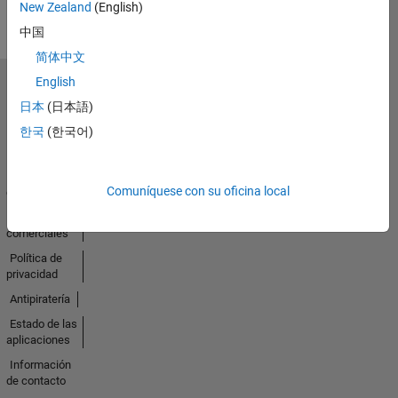
New Zealand
(English)
中国
简体中文
English
Seleccione un país/idioma
日本
(日本語)
América
Latina
한국
(한국어)
Centro de
Comuníquese con su oficina local
confianza
Marcas
comerciales
Política de
privacidad
Antipiratería
Estado de las
aplicaciones
Información
de contacto