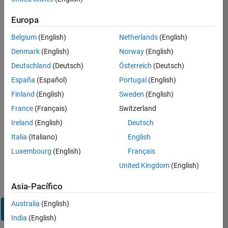
sesión
en
Europa
su
cuenta
Belgium
(English)
Netherlands
(English)
de
Denmark
(English)
Norway
(English)
empleo
Deutschland
(Deutsch)
Österreich
(Deutsch)
España
(Español)
Portugal
(English)
Dirección de correo electrónico
Finland
(English)
Sweden
(English)
France
(Français)
Switzerland
Contraseña
Ireland
(English)
Deutsch
Italia
(Italiano)
English
Luxembourg
(English)
Français
¿Olvidó
United Kingdom
(English)
su
contraseña?
Asia-Pacífico
Australia
(English)
Iniciar
sesión
India
(English)