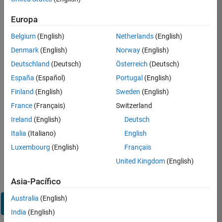
sesión
en
Europa
su
cuenta
Belgium
(English)
Netherlands
(English)
de
Denmark
(English)
Norway
(English)
empleo
Deutschland
(Deutsch)
Österreich
(Deutsch)
España
(Español)
Portugal
(English)
Dirección de correo electrónico
Finland
(English)
Sweden
(English)
France
(Français)
Switzerland
Contraseña
Ireland
(English)
Deutsch
Italia
(Italiano)
English
Luxembourg
(English)
Français
¿Olvidó
United Kingdom
(English)
su
contraseña?
Asia-Pacífico
Australia
(English)
Iniciar
sesión
India
(English)