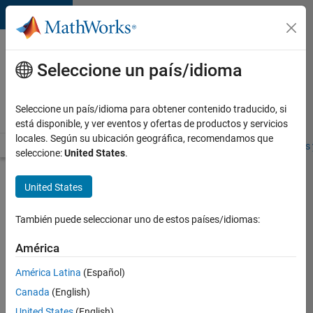
Saltar al contenido
Ofertas
de
Seleccione un país/idioma
empleo
en
Seleccione un país/idioma para obtener contenido traducido, si
MathWorks
está disponible, y ver eventos y ofertas de productos y servicios
locales. Según su ubicación geográfica, recomendamos que
Visión general
Búsqueda de empleo
Oficinas locales
Estudiantes 
seleccione:
United States
.
Enviar
United States
solicitud
También puede seleccionar uno de estos países/idiomas:
Senior
América
Content
América Latina
(Español)
Editor
Canada
(English)
Inicie
United States
(English)