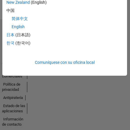
New Zealand
(English)
中国
简体中文
English
Seleccione un país/idioma
日本
(日本語)
América
Latina
한국
(한국어)
Centro de
Comuníquese con su oficina local
confianza
Marcas
comerciales
Política de
privacidad
Antipiratería
Estado de las
aplicaciones
Información
de contacto