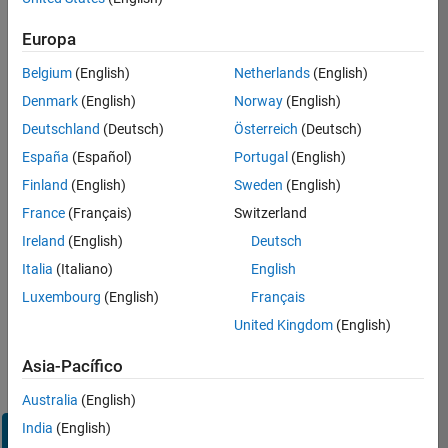
Inicie
Europa
sesión
en
Belgium
(English)
Netherlands
(English)
su
cuenta
Denmark
(English)
Norway
(English)
de
Deutschland
(Deutsch)
Österreich
(Deutsch)
empleo
España
(Español)
Portugal
(English)
Finland
(English)
Sweden
(English)
Dirección de correo electrónico
France
(Français)
Switzerland
Ireland
(English)
Deutsch
Contraseña
Italia
(Italiano)
English
Luxembourg
(English)
Français
United Kingdom
(English)
¿Olvidó
su
Asia-Pacífico
contraseña?
Australia
(English)
India
(English)
Iniciar
sesión