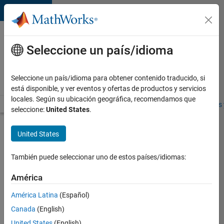
Saltar al contenido
Ofertas
de
Seleccione un país/idioma
empleo
en
Seleccione un país/idioma para obtener contenido traducido, si
MathWorks
está disponible, y ver eventos y ofertas de productos y servicios
locales. Según su ubicación geográfica, recomendamos que
Visión general
Búsqueda de empleo
Oficinas locales
Estudiantes 
seleccione:
United States
.
Enviar
United States
solicitud
También puede seleccionar uno de estos países/idiomas:
Senior
América
Data
América Latina
(Español)
Warehouse
Developer/Analyst
Canada
(English)
United States
(English)