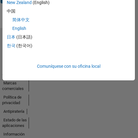
New Zealand
(English)
中国
简体中文
English
日本
(日本語)
Seleccione un país/idioma
한국
(한국어)
América
Latina
Comuníquese con su oficina local
Centro de
confianza
Marcas
comerciales
Política de
privacidad
Antipiratería
Estado de las
aplicaciones
Información