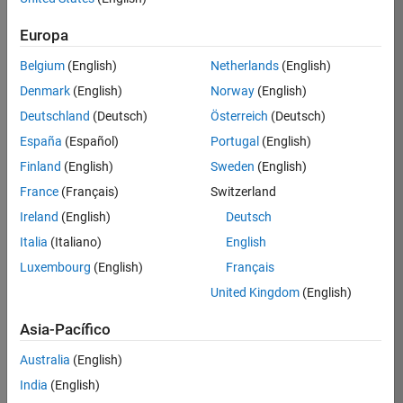
Security
Europa
Inicie
Belgium
(English)
Netherlands
(English)
sesión
Denmark
(English)
Norway
(English)
en
su
Deutschland
(Deutsch)
Österreich
(Deutsch)
cuenta
España
(Español)
Portugal
(English)
de
empleo
Finland
(English)
Sweden
(English)
France
(Français)
Switzerland
Ireland
(English)
Deutsch
Dirección de correo electrónico
Italia
(Italiano)
English
Luxembourg
(English)
Français
Contraseña
United Kingdom
(English)
Asia-Pacífico
¿Olvidó
Australia
(English)
su
India
(English)
contraseña?