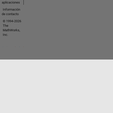
aplicaciones
Información
de contacto
© 1994-2026
The
MathWorks,
Inc.