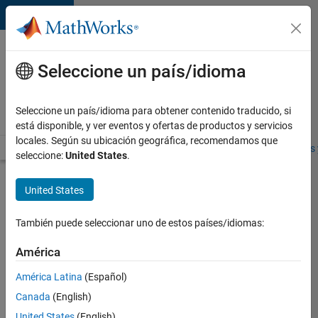
Saltar al contenido
Ofertas
de
Seleccione un país/idioma
empleo
en
Seleccione un país/idioma para obtener contenido traducido, si
MathWorks
está disponible, y ver eventos y ofertas de productos y servicios
locales. Según su ubicación geográfica, recomendamos que
Visión general
Búsqueda de empleo
Oficinas locales
Estudiantes 
seleccione:
United States
.
Enviar
United States
solicitud
También puede seleccionar uno de estos países/idiomas:
Principal
América
Business
América Latina
(Español)
Systems
Analyst,
Canada
(English)
Data
United States
(English)