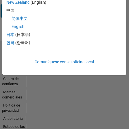
New Zealand
(English)
Iniciar
中国
sesión
简体中文
English
日本
(日本語)
한국
(한국어)
Seleccione un país/idioma
América
Comuníquese con su oficina local
Latina
Centro de
confianza
Marcas
comerciales
Política de
privacidad
Antipiratería
Estado de las