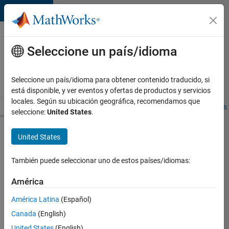
Saltar al contenido
Ofertas
de
Seleccione un país/idioma
empleo
en
Seleccione un país/idioma para obtener contenido traducido, si
MathWorks
está disponible, y ver eventos y ofertas de productos y servicios
locales. Según su ubicación geográfica, recomendamos que
Visión general
Búsqueda de empleo
Oficinas locales
Estudiantes 
seleccione:
United States
.
Enviar
United States
solicitud
También puede seleccionar uno de estos países/idiomas:
Software
América
Engineer
América Latina
(Español)
Canada
(English)
Inicie
sesión
United States
(English)