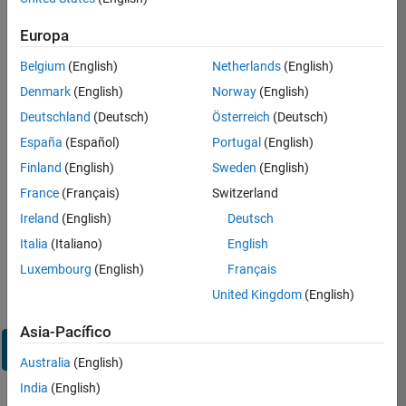
en
su
Europa
cuenta
de
Belgium
(English)
Netherlands
(English)
empleo
Denmark
(English)
Norway
(English)
Deutschland
(Deutsch)
Österreich
(Deutsch)
Dirección de correo electrónico
España
(Español)
Portugal
(English)
Finland
(English)
Sweden
(English)
Contraseña
France
(Français)
Switzerland
Ireland
(English)
Deutsch
Italia
(Italiano)
English
¿Olvidó
Luxembourg
(English)
Français
su
United Kingdom
(English)
contraseña?
Asia-Pacífico
Iniciar
sesión
Australia
(English)
India
(English)