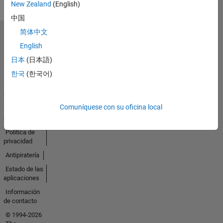
New Zealand
(English)
中国
简体中文
Seleccione un país/idioma
English
América
Latina
日本
(日本語)
한국
(한국어)
Centro de
confianza
Comuníquese con su oficina local
Marcas
comerciales
Política de
privacidad
Antipiratería
Estado de las
aplicaciones
Información
de contacto
© 1994-2026