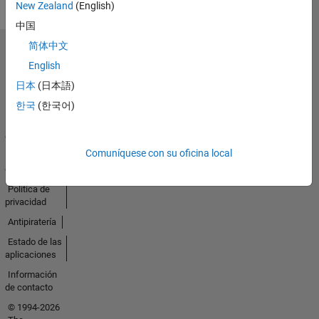
New Zealand
(English)
中国
简体中文
Seleccione un país/idioma
English
América
Latina
日本
(日本語)
한국
(한국어)
Centro de
confianza
Comuníquese con su oficina local
Marcas
comerciales
Política de
privacidad
Antipiratería
Estado de las
aplicaciones
Información
de contacto
© 1994-2026