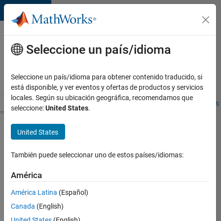
Saltar al contenido
Ofertas
de
Seleccione un país/idioma
empleo
en
Seleccione un país/idioma para obtener contenido traducido, si
MathWorks
está disponible, y ver eventos y ofertas de productos y servicios
locales. Según su ubicación geográfica, recomendamos que
Visión general
Búsqueda de empleo
Oficinas locales
Estudiantes 
seleccione:
United States
.
Enviar
United States
solicitud
También puede seleccionar uno de estos países/idiomas:
Application
América
Engineer
América Latina
(Español)
Canada
(English)
Inicie
sesión
United States
(English)