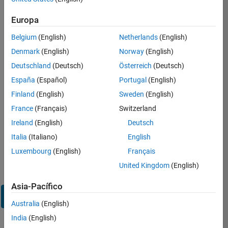
en
su
Europa
cuenta
de
Belgium
(English)
Netherlands
(English)
empleo
Denmark
(English)
Norway
(English)
Deutschland
(Deutsch)
Österreich
(Deutsch)
Dirección de correo electrónico
España
(Español)
Portugal
(English)
Finland
(English)
Sweden
(English)
Contraseña
France
(Français)
Switzerland
Ireland
(English)
Deutsch
Italia
(Italiano)
English
¿Olvidó
Luxembourg
(English)
Français
su
United Kingdom
(English)
contraseña?
Asia-Pacífico
Iniciar
sesión
Australia
(English)
India
(English)