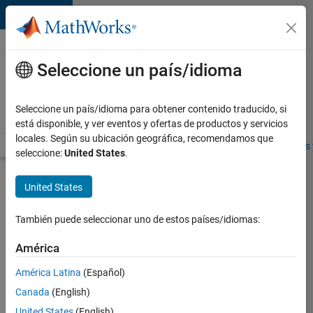
Saltar al contenido
Ofertas
de
Seleccione un país/idioma
empleo
en
Seleccione un país/idioma para obtener contenido traducido, si
MathWorks
está disponible, y ver eventos y ofertas de productos y servicios
locales. Según su ubicación geográfica, recomendamos que
Visión general
Búsqueda de empleo
Oficinas locales
Estudiantes 
seleccione:
United States
.
Enviar
United States
solicitud
También puede seleccionar uno de estos países/idiomas:
Senior
América
Software
América Latina
(Español)
Process
Engineer
Canada
(English)
United States
(English)