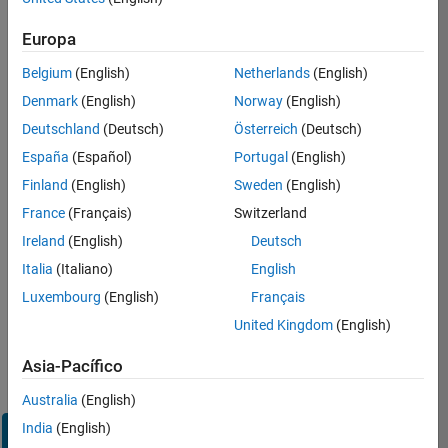
Inicie
Europa
sesión
en
Belgium
(English)
Netherlands
(English)
su
cuenta
Denmark
(English)
Norway
(English)
de
Deutschland
(Deutsch)
Österreich
(Deutsch)
empleo
España
(Español)
Portugal
(English)
Finland
(English)
Sweden
(English)
Dirección de correo electrónico
France
(Français)
Switzerland
Ireland
(English)
Deutsch
Contraseña
Italia
(Italiano)
English
Luxembourg
(English)
Français
United Kingdom
(English)
¿Olvidó
su
Asia-Pacífico
contraseña?
Australia
(English)
India
(English)
Iniciar
sesión