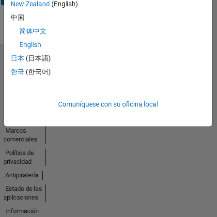
New Zealand
(English)
中国
简体中文
English
日本
(日本語)
Seleccione un país/idioma
한국
(한국어)
América
Latina
Comuníquese con su oficina local
Centro de
confianza
Marcas
comerciales
Política de
privacidad
Antipiratería
Estado de las
aplicaciones
Información