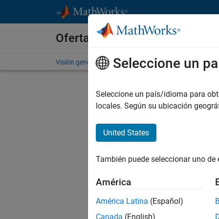
Saltar al contenido
Ofertas de empleo en MathWo
Seleccione un pa
Visión general
Búsqueda de empleo
Oficinas local
Env
Seleccione un país/idioma para obten
locales. Según su ubicación geogr
Sen
United States
In
También puede seleccionar uno de 
D
América
América Latina
(Español)
C
Canada
(English)