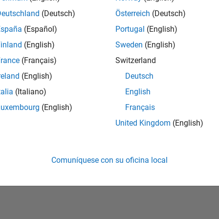
Deutschland
(Deutsch)
Österreich
(Deutsch)
vidó su contraseña?
España
(Español)
Portugal
(English)
inland
(English)
Sweden
(English)
Crear cuenta
Iniciar sesi
rance
(Français)
Switzerland
reland
(English)
Deutsch
talia
(Italiano)
English
Luxembourg
(English)
Français
United Kingdom
(English)
Comuníquese con su oficina local
rivacidad
Antipiratería
Estado de las aplicaciones
Información de contac