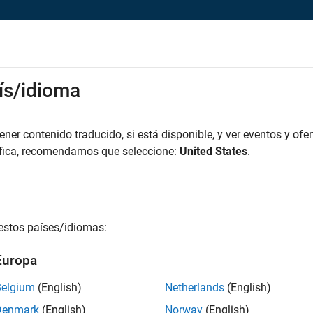
rks
ís/idioma
es
Estudiantes y nuevas carreras
Recursos
Cuenta de empleo
iar solicitud
er contenido traducido, si está disponible, y ver eventos y ofer
áfica, recomendamos que seleccione:
United States
.
ior Program Manager
icie sesión en su cuenta de empleo
estos países/idiomas:
irección de correo electrónico
Europa
Belgium
(English)
Netherlands
(English)
ontraseña
Denmark
(English)
Norway
(English)