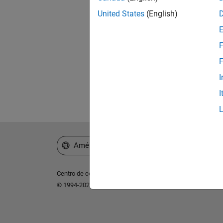
United States
(English)
¿Ol
F
F
I
I
Seleccione un país/idioma
América Latina
Centro de confianza
Marcas comerciales
Política de p
© 1994-2026 The MathWorks, Inc.