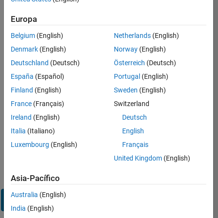
sesión
en
Europa
su
cuenta
Belgium
(English)
Netherlands
(English)
de
Denmark
(English)
Norway
(English)
empleo
Deutschland
(Deutsch)
Österreich
(Deutsch)
España
(Español)
Portugal
(English)
Dirección de correo electrónico
Finland
(English)
Sweden
(English)
France
(Français)
Switzerland
Contraseña
Ireland
(English)
Deutsch
Italia
(Italiano)
English
Luxembourg
(English)
Français
¿Olvidó
United Kingdom
(English)
su
contraseña?
Asia-Pacífico
Australia
(English)
Iniciar
sesión
India
(English)