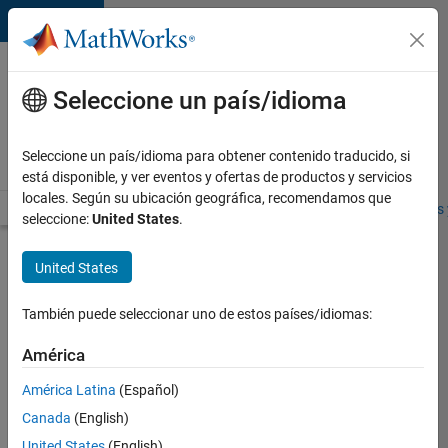
Saltar al contenido
Ofertas
de
Seleccione un país/idioma
empleo
en
Seleccione un país/idioma para obtener contenido traducido, si
MathWorks
está disponible, y ver eventos y ofertas de productos y servicios
locales. Según su ubicación geográfica, recomendamos que
Visión general
Búsqueda de empleo
Oficinas locales
Estudiantes 
seleccione:
United States
.
Enviar
United States
solicitud
También puede seleccionar uno de estos países/idiomas:
User
América
Experience
América Latina
(Español)
Designer
Canada
(English)
Inicie
United States
(English)