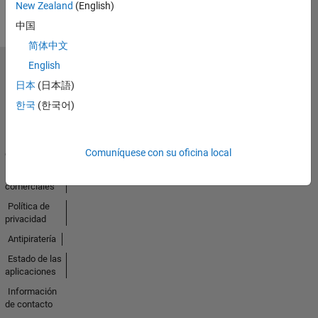
New Zealand
(English)
中国
简体中文
English
Seleccione un país/idioma
日本
(日本語)
América
Latina
한국
(한국어)
Centro de
Comuníquese con su oficina local
confianza
Marcas
comerciales
Política de
privacidad
Antipiratería
Estado de las
aplicaciones
Información
de contacto