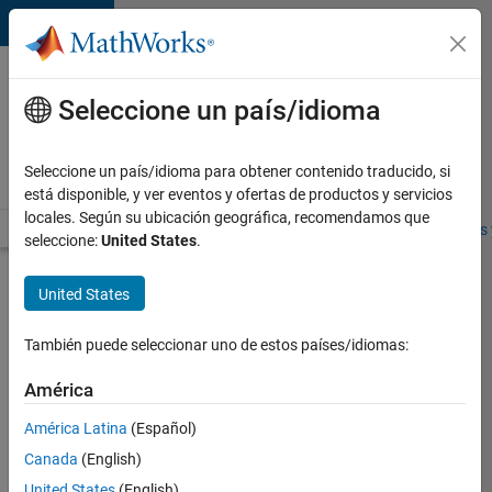
Saltar al contenido
Ofertas
de
Seleccione un país/idioma
empleo
en
Seleccione un país/idioma para obtener contenido traducido, si
MathWorks
está disponible, y ver eventos y ofertas de productos y servicios
locales. Según su ubicación geográfica, recomendamos que
Visión general
Búsqueda de empleo
Oficinas locales
Estudiantes 
seleccione:
United States
.
Enviar
United States
solicitud
También puede seleccionar uno de estos países/idiomas:
Software
América
Engineer
América Latina
(Español)
in Test
Canada
(English)
Inicie
United States
(English)