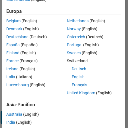
sesión
en
Europa
su
cuenta
Belgium
(English)
Netherlands
(English)
de
Denmark
(English)
Norway
(English)
empleo
Deutschland
(Deutsch)
Österreich
(Deutsch)
España
(Español)
Portugal
(English)
Dirección de correo electrónico
Finland
(English)
Sweden
(English)
France
(Français)
Switzerland
Contraseña
Ireland
(English)
Deutsch
Italia
(Italiano)
English
Luxembourg
(English)
Français
¿Olvidó
United Kingdom
(English)
su
contraseña?
Asia-Pacífico
Australia
(English)
Iniciar
sesión
India
(English)