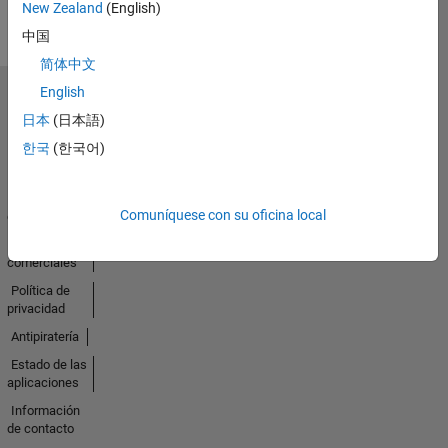
New Zealand
(English)
中国
简体中文
English
Seleccione un país/idioma
日本
(日本語)
América
Latina
한국
(한국어)
Centro de
Comuníquese con su oficina local
confianza
Marcas
comerciales
Política de
privacidad
Antipiratería
Estado de las
aplicaciones
Información
de contacto