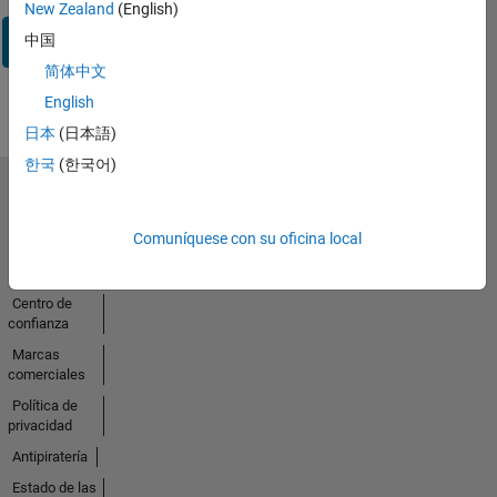
New Zealand
(English)
Iniciar
中国
sesión
简体中文
English
日本
(日本語)
한국
(한국어)
Seleccione un país/idioma
América
Comuníquese con su oficina local
Latina
Centro de
confianza
Marcas
comerciales
Política de
privacidad
Antipiratería
Estado de las