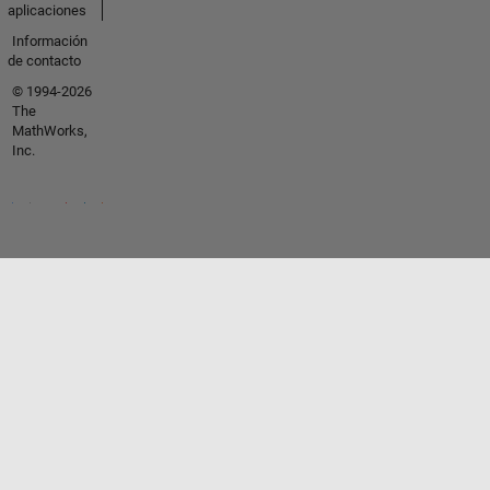
aplicaciones
Información
de contacto
© 1994-2026
The
MathWorks,
Inc.