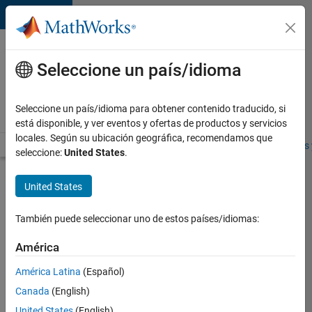
Saltar al contenido
Ofertas
de
Seleccione un país/idioma
empleo
en
Seleccione un país/idioma para obtener contenido traducido, si
MathWorks
está disponible, y ver eventos y ofertas de productos y servicios
locales. Según su ubicación geográfica, recomendamos que
Visión general
Búsqueda de empleo
Oficinas locales
Estudiantes 
seleccione:
United States
.
Enviar
United States
solicitud
También puede seleccionar uno de estos países/idiomas:
Software
América
Program
América Latina
(Español)
Manager
-
Canada
(English)
Cloud
United States
(English)