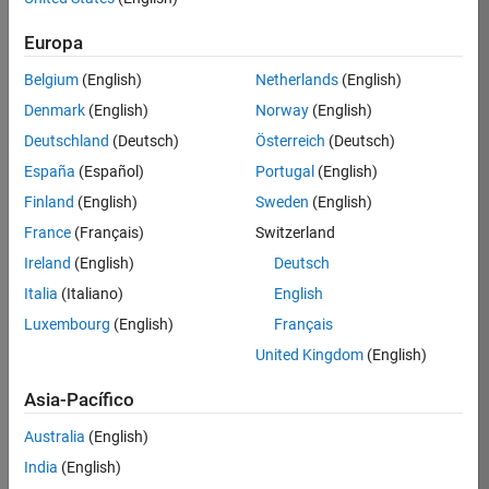
Platforms
Europa
Inicie
Belgium
(English)
Netherlands
(English)
sesión
Denmark
(English)
Norway
(English)
en
su
Deutschland
(Deutsch)
Österreich
(Deutsch)
cuenta
España
(Español)
Portugal
(English)
de
empleo
Finland
(English)
Sweden
(English)
France
(Français)
Switzerland
Ireland
(English)
Deutsch
Dirección de correo electrónico
Italia
(Italiano)
English
Luxembourg
(English)
Français
Contraseña
United Kingdom
(English)
Asia-Pacífico
¿Olvidó
Australia
(English)
su
India
(English)
contraseña?