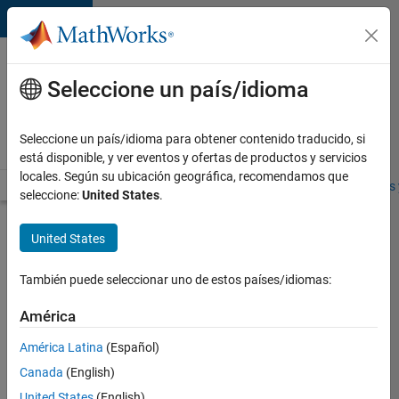
Saltar al contenido
Ofertas
de
Seleccione un país/idioma
empleo
en
Seleccione un país/idioma para obtener contenido traducido, si
MathWorks
está disponible, y ver eventos y ofertas de productos y servicios
locales. Según su ubicación geográfica, recomendamos que
Visión general
Búsqueda de empleo
Oficinas locales
Estudiantes 
seleccione:
United States
.
Enviar
United States
solicitud
También puede seleccionar uno de estos países/idiomas:
Software
América
Program
América Latina
(Español)
Manager
-
Canada
(English)
Cloud
United States
(English)