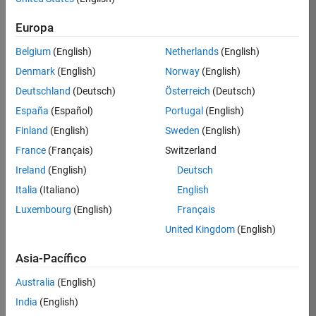
Platforms
Europa
Inicie
Belgium
(English)
Netherlands
(English)
sesión
Denmark
(English)
Norway
(English)
en
su
Deutschland
(Deutsch)
Österreich
(Deutsch)
cuenta
España
(Español)
Portugal
(English)
de
empleo
Finland
(English)
Sweden
(English)
France
(Français)
Switzerland
Ireland
(English)
Deutsch
Dirección de correo electrónico
Italia
(Italiano)
English
Luxembourg
(English)
Français
Contraseña
United Kingdom
(English)
Asia-Pacífico
¿Olvidó
Australia
(English)
su
India
(English)
contraseña?