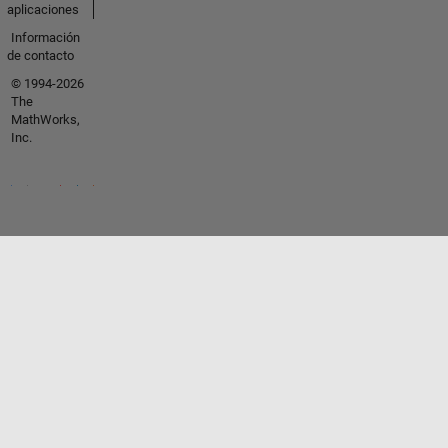
aplicaciones
Información
de contacto
© 1994-2026
The
MathWorks,
Inc.