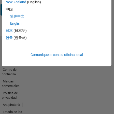
New Zealand
(English)
Iniciar
中国
sesión
简体中文
English
日本
(日本語)
한국
(한국어)
Seleccione un país/idioma
América
Comuníquese con su oficina local
Latina
Centro de
confianza
Marcas
comerciales
Política de
privacidad
Antipiratería
Estado de las