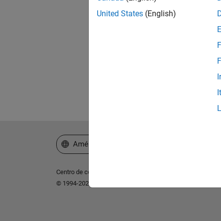
United States
(English)
¿Ol
F
F
I
I
Seleccione un país/idioma
América Latina
Centro de confianza
Marcas comerciales
Política de p
© 1994-2026 The MathWorks, Inc.