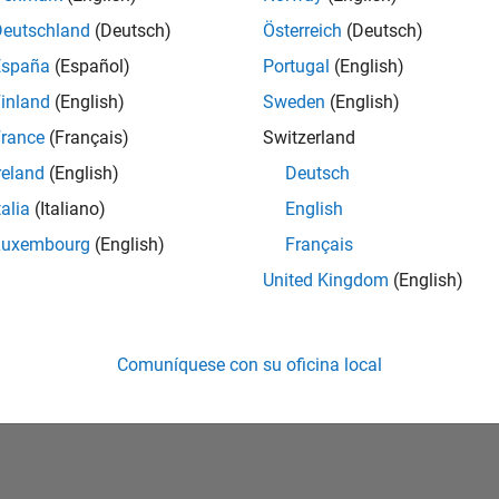
Deutschland
(Deutsch)
Österreich
(Deutsch)
vidó su contraseña?
España
(Español)
Portugal
(English)
inland
(English)
Sweden
(English)
Crear cuenta
Iniciar sesi
rance
(Français)
Switzerland
reland
(English)
Deutsch
talia
(Italiano)
English
Luxembourg
(English)
Français
United Kingdom
(English)
Comuníquese con su oficina local
rivacidad
Antipiratería
Estado de las aplicaciones
Información de contac