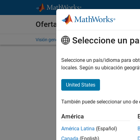
Saltar al contenido
Ofertas de empleo en MathWo
Seleccione un pa
Visión general
Búsqueda de empleo
Oficinas local
Env
Seleccione un país/idioma para obten
locales. Según su ubicación geogr
Sof
United States
In
También puede seleccionar uno de 
D
América
América Latina
(Español)
C
Canada
(English)