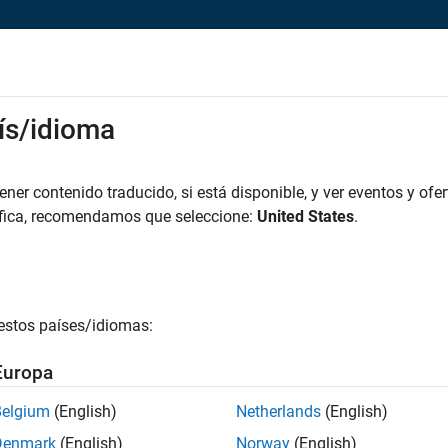
rks
ís/idioma
es
Estudiantes y nuevas carreras
Recursos
Cuenta de empleo
iar solicitud
er contenido traducido, si está disponible, y ver eventos y ofer
áfica, recomendamos que seleccione:
United States
.
tware Program Manager - Cloud Platform
icie sesión en su cuenta de empleo
estos países/idiomas:
irección de correo electrónico
Europa
Belgium
(English)
Netherlands
(English)
ontraseña
Denmark
(English)
Norway
(English)