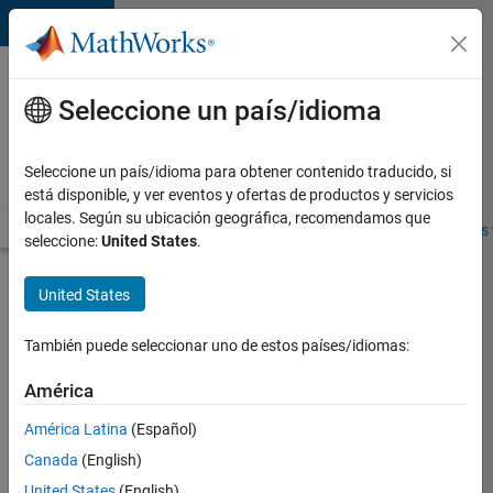
Saltar al contenido
Ofertas
de
Seleccione un país/idioma
empleo
en
Seleccione un país/idioma para obtener contenido traducido, si
MathWorks
está disponible, y ver eventos y ofertas de productos y servicios
locales. Según su ubicación geográfica, recomendamos que
Visión general
Búsqueda de empleo
Oficinas locales
Estudiantes 
seleccione:
United States
.
Enviar
United States
solicitud
También puede seleccionar uno de estos países/idiomas:
Senior
América
Renewal
América Latina
(Español)
Sales
Representative
Canada
(English)
United States
(English)