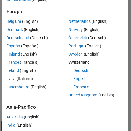
Inicie
Europa
sesión
en
Belgium
(English)
Netherlands
(English)
su
cuenta
Denmark
(English)
Norway
(English)
de
Deutschland
(Deutsch)
Österreich
(Deutsch)
empleo
España
(Español)
Portugal
(English)
Finland
(English)
Sweden
(English)
Dirección de correo electrónico
France
(Français)
Switzerland
Ireland
(English)
Deutsch
Contraseña
Italia
(Italiano)
English
Luxembourg
(English)
Français
United Kingdom
(English)
¿Olvidó
su
Asia-Pacífico
contraseña?
Australia
(English)
India
(English)
Iniciar
sesión