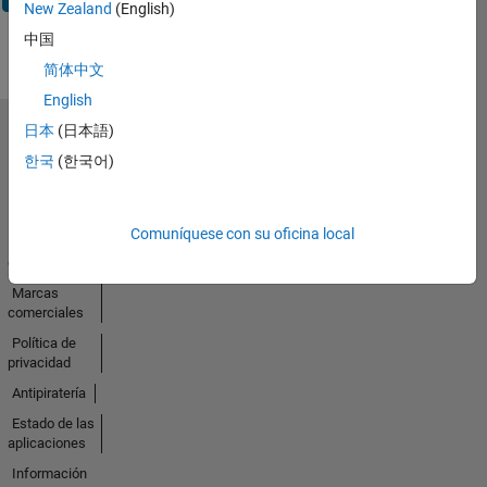
New Zealand
(English)
中国
简体中文
English
日本
(日本語)
Seleccione un país/idioma
한국
(한국어)
América
Latina
Comuníquese con su oficina local
Centro de
confianza
Marcas
comerciales
Política de
privacidad
Antipiratería
Estado de las
aplicaciones
Información