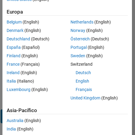
en
su
Europa
cuenta
de
Belgium
(English)
Netherlands
(English)
empleo
Denmark
(English)
Norway
(English)
Deutschland
(Deutsch)
Österreich
(Deutsch)
Dirección de correo electrónico
España
(Español)
Portugal
(English)
Finland
(English)
Sweden
(English)
Contraseña
France
(Français)
Switzerland
Ireland
(English)
Deutsch
Italia
(Italiano)
English
¿Olvidó
Luxembourg
(English)
Français
su
United Kingdom
(English)
contraseña?
Asia-Pacífico
Iniciar
sesión
Australia
(English)
India
(English)