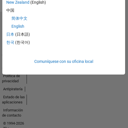
New Zealand
(English)
中国
简体中文
Seleccione un país/idioma
English
América
Latina
日本
(日本語)
한국
(한국어)
Centro de
confianza
Comuníquese con su oficina local
Marcas
comerciales
Política de
privacidad
Antipiratería
Estado de las
aplicaciones
Información
de contacto
© 1994-2026