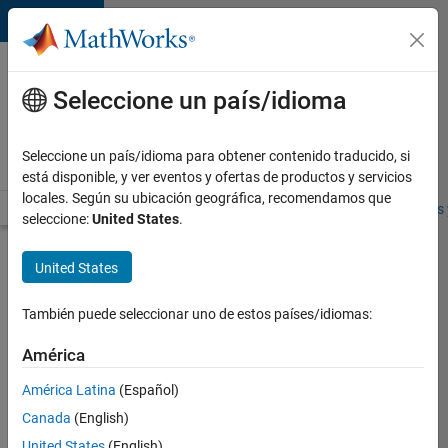
Saltar al contenido
Ofertas
de
Seleccione un país/idioma
empleo
en
Seleccione un país/idioma para obtener contenido traducido, si
MathWorks
está disponible, y ver eventos y ofertas de productos y servicios
locales. Según su ubicación geográfica, recomendamos que
Visión general
Búsqueda de empleo
Oficinas locales
Estudiantes 
seleccione:
United States
.
Enviar
United States
solicitud
También puede seleccionar uno de estos países/idiomas:
Technical
América
Writer
América Latina
(Español)
Canada
(English)
Inicie
sesión
United States
(English)