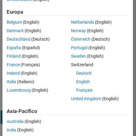
en
su
Europa
cuenta
de
Belgium
(English)
Netherlands
(English)
empleo
Denmark
(English)
Norway
(English)
Deutschland
(Deutsch)
Österreich
(Deutsch)
Dirección de correo electrónico
España
(Español)
Portugal
(English)
Finland
(English)
Sweden
(English)
Contraseña
France
(Français)
Switzerland
Ireland
(English)
Deutsch
Italia
(Italiano)
English
¿Olvidó
Luxembourg
(English)
Français
su
United Kingdom
(English)
contraseña?
Asia-Pacífico
Iniciar
sesión
Australia
(English)
India
(English)