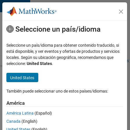
Saltar al contenido
Ofertas
de
Seleccione un país/idioma
empleo
en
Seleccione un país/idioma para obtener contenido traducido, si
MathWorks
está disponible, y ver eventos y ofertas de productos y servicios
locales. Según su ubicación geográfica, recomendamos que
Visión general
Búsqueda de empleo
Oficinas locales
Estudiantes 
seleccione:
United States
.
Enviar
United States
solicitud
También puede seleccionar uno de estos países/idiomas:
Technical
América
Writer
América Latina
(Español)
Canada
(English)
Inicie
sesión
United States
(English)