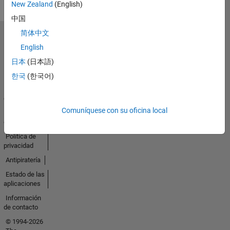
New Zealand
(English)
中国
简体中文
Seleccione un país/idioma
English
América
Latina
日本
(日本語)
한국
(한국어)
Centro de
confianza
Comuníquese con su oficina local
Marcas
comerciales
Política de
privacidad
Antipiratería
Estado de las
aplicaciones
Información
de contacto
© 1994-2026