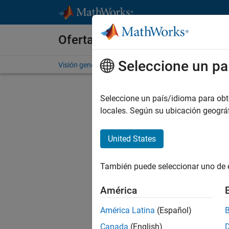
Saltar al contenido
Ofertas de empleo en MathWo
Seleccione un pa
Visión general
Búsqueda de empleo
Oficinas local
Env
Seleccione un país/idioma para obten
locales. Según su ubicación geogr
Sen
United States
In
También puede seleccionar uno de 
D
América
América Latina
(Español)
C
Canada
(English)