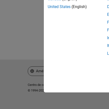
United States
(English)
¿Ol
F
F
I
I
Seleccione un país/idioma
América Latina
Centro de confianza
Marcas comerciales
Política de p
© 1994-2026 The MathWorks, Inc.