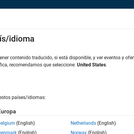
rks
ís/idioma
es
Estudiantes y nuevas carreras
Recursos
Cuenta de empleo
iar solicitud
er contenido traducido, si está disponible, y ver eventos y ofer
áfica, recomendamos que seleccione:
United States
.
ior Product Marketing Engineer
icie sesión en su cuenta de empleo
estos países/idiomas:
irección de correo electrónico
Europa
Belgium
(English)
Netherlands
(English)
ontraseña
Denmark
(English)
Norway
(English)