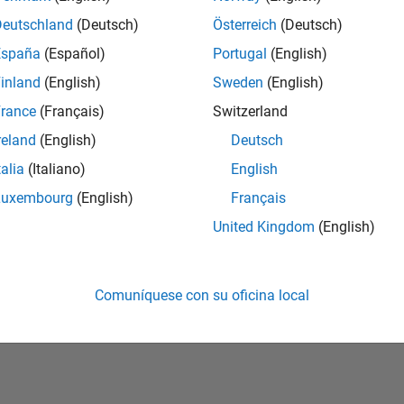
Deutschland
(Deutsch)
Österreich
(Deutsch)
vidó su contraseña?
España
(Español)
Portugal
(English)
inland
(English)
Sweden
(English)
Crear cuenta
Iniciar sesi
rance
(Français)
Switzerland
reland
(English)
Deutsch
talia
(Italiano)
English
Luxembourg
(English)
Français
United Kingdom
(English)
Comuníquese con su oficina local
rivacidad
Antipiratería
Estado de las aplicaciones
Información de contac