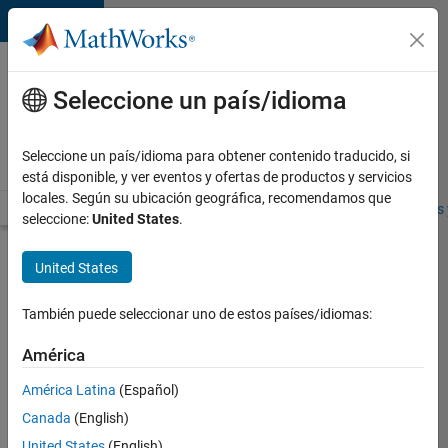
Saltar al contenido
Ofertas
de
Seleccione un país/idioma
empleo
en
Seleccione un país/idioma para obtener contenido traducido, si
MathWorks
está disponible, y ver eventos y ofertas de productos y servicios
locales. Según su ubicación geográfica, recomendamos que
Visión general
Búsqueda de empleo
Oficinas locales
Estudiantes 
seleccione:
United States
.
Enviar
United States
solicitud
También puede seleccionar uno de estos países/idiomas:
Technical
América
Consultant
América Latina
(Español)
Canada
(English)
Inicie
sesión
United States
(English)