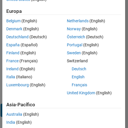
en
su
Europa
cuenta
de
Belgium
(English)
Netherlands
(English)
empleo
Denmark
(English)
Norway
(English)
Deutschland
(Deutsch)
Österreich
(Deutsch)
Dirección de correo electrónico
España
(Español)
Portugal
(English)
Finland
(English)
Sweden
(English)
Contraseña
France
(Français)
Switzerland
Ireland
(English)
Deutsch
Italia
(Italiano)
English
¿Olvidó
Luxembourg
(English)
Français
su
United Kingdom
(English)
contraseña?
Asia-Pacífico
Iniciar
sesión
Australia
(English)
India
(English)