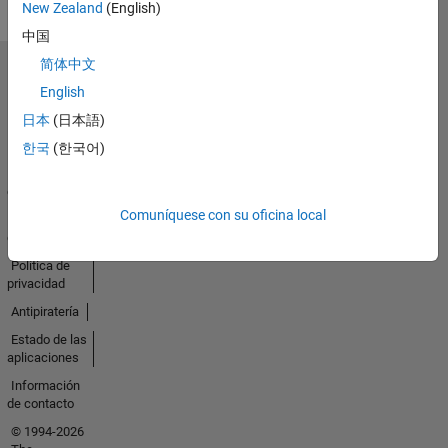
New Zealand
(English)
中国
简体中文
Seleccione un país/idioma
English
América
Latina
日本
(日本語)
한국
(한국어)
Centro de
confianza
Comuníquese con su oficina local
Marcas
comerciales
Política de
privacidad
Antipiratería
Estado de las
aplicaciones
Información
de contacto
© 1994-2026