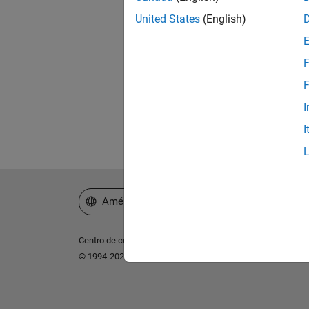
United States
(English)
¿Ol
F
F
I
I
Seleccione un país/idioma
América Latina
Centro de confianza
Marcas comerciales
Política de p
© 1994-2026 The MathWorks, Inc.