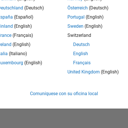
Deutschland
(Deutsch)
Österreich
(Deutsch)
vidó su contraseña?
España
(Español)
Portugal
(English)
inland
(English)
Sweden
(English)
Crear cuenta
Iniciar sesi
rance
(Français)
Switzerland
reland
(English)
Deutsch
talia
(Italiano)
English
Luxembourg
(English)
Français
United Kingdom
(English)
Comuníquese con su oficina local
rivacidad
Antipiratería
Estado de las aplicaciones
Información de contac