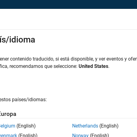
rks
ís/idioma
es
Estudiantes y nuevas carreras
Recursos
Cuenta de empleo
iar solicitud
er contenido traducido, si está disponible, y ver eventos y ofer
áfica, recomendamos que seleccione:
United States
.
duct Marketing Engineer
icie sesión en su cuenta de empleo
estos países/idiomas:
irección de correo electrónico
Europa
Belgium
(English)
Netherlands
(English)
ontraseña
Denmark
(English)
Norway
(English)