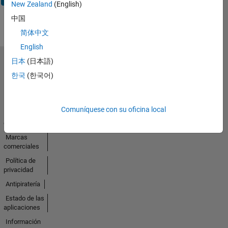
New Zealand
(English)
中国
简体中文
English
日本
(日本語)
Seleccione un país/idioma
한국
(한국어)
América
Latina
Comuníquese con su oficina local
Centro de
confianza
Marcas
comerciales
Política de
privacidad
Antipiratería
Estado de las
aplicaciones
Información