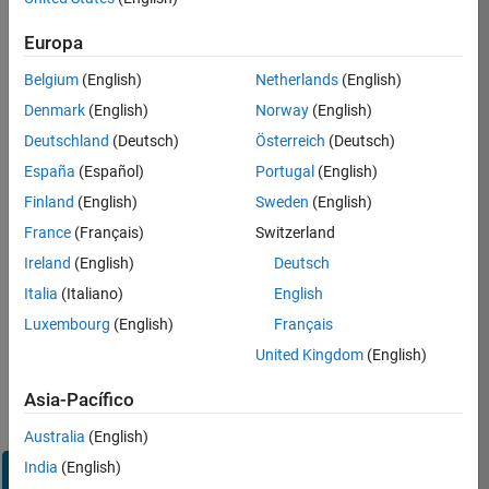
Inicie
Europa
sesión
en
Belgium
(English)
Netherlands
(English)
su
cuenta
Denmark
(English)
Norway
(English)
de
Deutschland
(Deutsch)
Österreich
(Deutsch)
empleo
España
(Español)
Portugal
(English)
Finland
(English)
Sweden
(English)
Dirección de correo electrónico
France
(Français)
Switzerland
Ireland
(English)
Deutsch
Contraseña
Italia
(Italiano)
English
Luxembourg
(English)
Français
United Kingdom
(English)
¿Olvidó
su
Asia-Pacífico
contraseña?
Australia
(English)
India
(English)
Iniciar
sesión