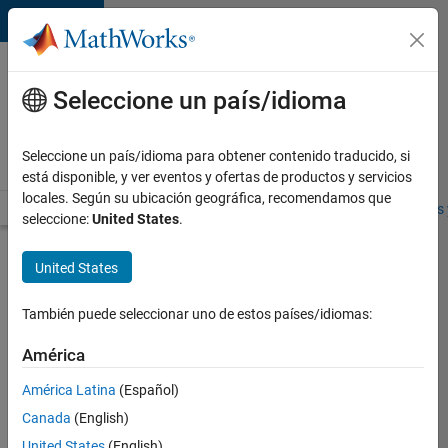
Saltar al contenido
Ofertas
de
Seleccione un país/idioma
empleo
en
Seleccione un país/idioma para obtener contenido traducido, si
MathWorks
está disponible, y ver eventos y ofertas de productos y servicios
locales. Según su ubicación geográfica, recomendamos que
Visión general
Búsqueda de empleo
Oficinas locales
Estudiantes 
seleccione:
United States
.
Enviar
United States
solicitud
También puede seleccionar uno de estos países/idiomas:
Senior
América
Development
América Latina
(Español)
Applications
Engineer
Canada
(English)
United States
(English)