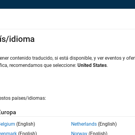
rks
ís/idioma
es
Estudiantes y nuevas carreras
Recursos
Cuenta de empleo
iar solicitud
er contenido traducido, si está disponible, y ver eventos y ofer
áfica, recomendamos que seleccione:
United States
.
ineering Technical Writer
icie sesión en su cuenta de empleo
estos países/idiomas:
irección de correo electrónico
Europa
Belgium
(English)
Netherlands
(English)
ontraseña
Denmark
(English)
Norway
(English)