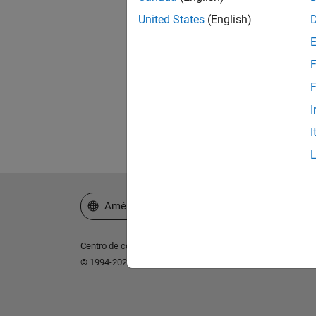
United States
(English)
¿Ol
F
F
I
I
Seleccione un país/idioma
América Latina
Centro de confianza
Marcas comerciales
Política de p
© 1994-2026 The MathWorks, Inc.