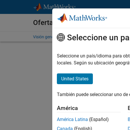
Saltar al contenido
Ofertas de empleo en MathWo
Seleccione un pa
Visión general
Búsqueda de empleo
Oficinas local
Env
Seleccione un país/idioma para obten
locales. Según su ubicación geogr
Eng
United States
In
También puede seleccionar uno de 
D
América
América Latina
(Español)
C
Canada
(English)