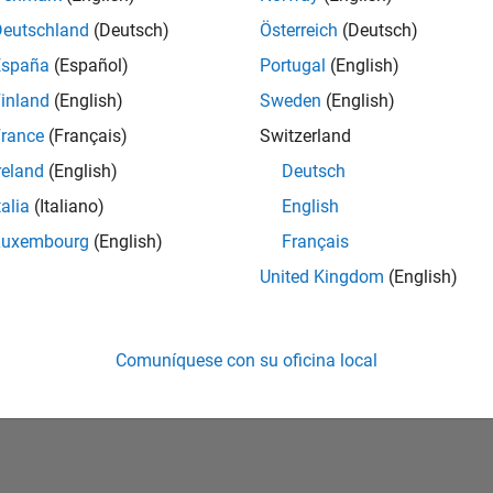
Deutschland
(Deutsch)
Österreich
(Deutsch)
vidó su contraseña?
España
(Español)
Portugal
(English)
inland
(English)
Sweden
(English)
Crear cuenta
Iniciar sesi
rance
(Français)
Switzerland
reland
(English)
Deutsch
talia
(Italiano)
English
Luxembourg
(English)
Français
United Kingdom
(English)
Comuníquese con su oficina local
rivacidad
Antipiratería
Estado de las aplicaciones
Información de contac