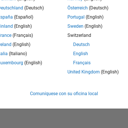
Deutschland
(Deutsch)
Österreich
(Deutsch)
vidó su contraseña?
España
(Español)
Portugal
(English)
inland
(English)
Sweden
(English)
Crear cuenta
Iniciar sesi
rance
(Français)
Switzerland
reland
(English)
Deutsch
talia
(Italiano)
English
Luxembourg
(English)
Français
United Kingdom
(English)
Comuníquese con su oficina local
rivacidad
Antipiratería
Estado de las aplicaciones
Información de contac