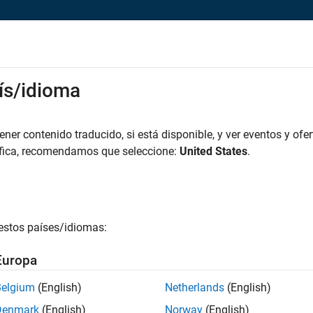
rks
ís/idioma
es
Estudiantes y nuevas carreras
Recursos
Cuenta de empleo
iar solicitud
er contenido traducido, si está disponible, y ver eventos y ofer
áfica, recomendamos que seleccione:
United States
.
ior Program Manager
icie sesión en su cuenta de empleo
estos países/idiomas:
irección de correo electrónico
Europa
Belgium
(English)
Netherlands
(English)
ontraseña
Denmark
(English)
Norway
(English)