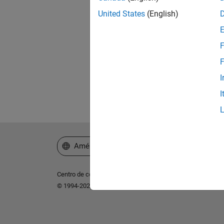
United States
(English)
¿Ol
F
F
I
I
Seleccione un país/idioma
América Latina
Centro de confianza
Marcas comerciales
Política de p
© 1994-2026 The MathWorks, Inc.