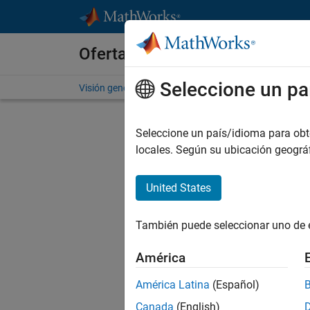
Saltar al contenido
Ofertas de empleo en MathWo
Seleccione un pa
Visión general
Búsqueda de empleo
Oficinas local
Env
Seleccione un país/idioma para obten
locales. Según su ubicación geogr
Sen
United States
In
También puede seleccionar uno de 
D
América
América Latina
(Español)
C
Canada
(English)