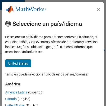
Saltar al contenido
Ofertas
de
Seleccione un país/idioma
empleo
en
Seleccione un país/idioma para obtener contenido traducido, si
MathWorks
está disponible, y ver eventos y ofertas de productos y servicios
locales. Según su ubicación geográfica, recomendamos que
Visión general
Búsqueda de empleo
Oficinas locales
Estudiantes 
seleccione:
United States
.
Enviar
United States
solicitud
También puede seleccionar uno de estos países/idiomas:
Senior
América
Software
América Latina
(Español)
Engineer
in Test
Canada
(English)
United States
(English)