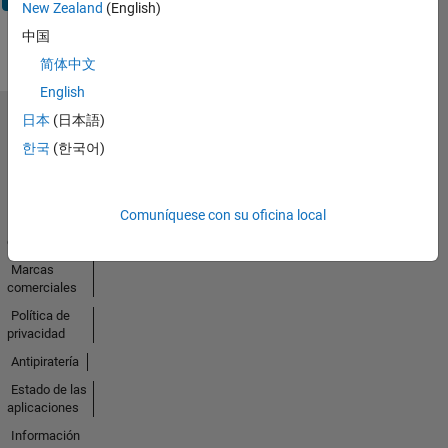
New Zealand
(English)
中国
简体中文
English
日本
(日本語)
Seleccione un país/idioma
한국
(한국어)
América
Latina
Comuníquese con su oficina local
Centro de
confianza
Marcas
comerciales
Política de
privacidad
Antipiratería
Estado de las
aplicaciones
Información