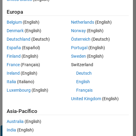
Inicie
Europa
sesión
en
Belgium
(English)
Netherlands
(English)
su
cuenta
Denmark
(English)
Norway
(English)
de
Deutschland
(Deutsch)
Österreich
(Deutsch)
empleo
España
(Español)
Portugal
(English)
Finland
(English)
Sweden
(English)
Dirección de correo electrónico
France
(Français)
Switzerland
Ireland
(English)
Deutsch
Contraseña
Italia
(Italiano)
English
Luxembourg
(English)
Français
United Kingdom
(English)
¿Olvidó
su
Asia-Pacífico
contraseña?
Australia
(English)
India
(English)
Iniciar
sesión