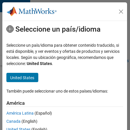
Saltar al contenido
Ofertas
de
Seleccione un país/idioma
empleo
en
Seleccione un país/idioma para obtener contenido traducido, si
MathWorks
está disponible, y ver eventos y ofertas de productos y servicios
locales. Según su ubicación geográfica, recomendamos que
Visión general
Búsqueda de empleo
Oficinas locales
Estudiantes 
seleccione:
United States
.
Enviar
United States
solicitud
También puede seleccionar uno de estos países/idiomas:
Electric
América
Power
América Latina
(Español)
Systems
Engineer
Canada
(English)
United States
(English)