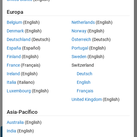
Inicie
Europa
sesión
en
Belgium
(English)
Netherlands
(English)
su
cuenta
Denmark
(English)
Norway
(English)
de
Deutschland
(Deutsch)
Österreich
(Deutsch)
empleo
España
(Español)
Portugal
(English)
Finland
(English)
Sweden
(English)
Dirección de correo electrónico
France
(Français)
Switzerland
Ireland
(English)
Deutsch
Contraseña
Italia
(Italiano)
English
Luxembourg
(English)
Français
United Kingdom
(English)
¿Olvidó
su
Asia-Pacífico
contraseña?
Australia
(English)
India
(English)
Iniciar
sesión