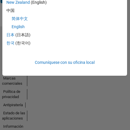
New Zealand
(English)
中国
简体中文
English
日本
(日本語)
Seleccione un país/idioma
한국
(한국어)
América
Latina
Comuníquese con su oficina local
Centro de
confianza
Marcas
comerciales
Política de
privacidad
Antipiratería
Estado de las
aplicaciones
Información