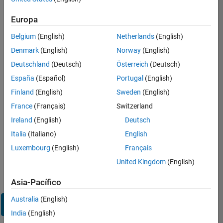
sesión
en
Europa
su
cuenta
Belgium
(English)
Netherlands
(English)
de
Denmark
(English)
Norway
(English)
empleo
Deutschland
(Deutsch)
Österreich
(Deutsch)
España
(Español)
Portugal
(English)
Dirección de correo electrónico
Finland
(English)
Sweden
(English)
France
(Français)
Switzerland
Contraseña
Ireland
(English)
Deutsch
Italia
(Italiano)
English
Luxembourg
(English)
Français
¿Olvidó
United Kingdom
(English)
su
contraseña?
Asia-Pacífico
Australia
(English)
Iniciar
sesión
India
(English)