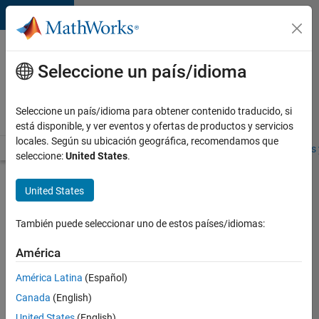
Saltar al contenido
Ofertas
de
Seleccione un país/idioma
empleo
en
Seleccione un país/idioma para obtener contenido traducido, si
MathWorks
está disponible, y ver eventos y ofertas de productos y servicios
locales. Según su ubicación geográfica, recomendamos que
Visión general
Búsqueda de empleo
Oficinas locales
Estudiantes 
seleccione:
United States
.
Enviar
United States
solicitud
También puede seleccionar uno de estos países/idiomas:
Cybersecurity
América
Compliance
América Latina
(Español)
Specialist
Canada
(English)
Inicie
United States
(English)