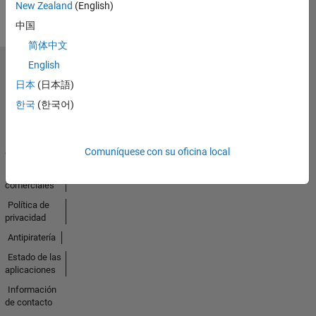
New Zealand
(English)
中国
简体中文
English
Seleccione un país/idioma
日本
(日本語)
América
Latina
한국
(한국어)
Centro de
Comuníquese con su oficina local
confianza
Marcas
comerciales
Política de
privacidad
Antipiratería
Estado de las
aplicaciones
Información
de contacto