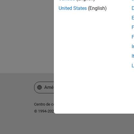
United States
(English)
¿Ol
F
F
I
I
Seleccione un país/idioma
América Latina
Centro de confianza
Marcas comerciales
Política de p
© 1994-2026 The MathWorks, Inc.