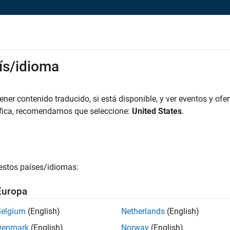
rks
ís/idioma
es
Estudiantes y nuevas carreras
Recursos
Cuenta de empleo
iar solicitud
er contenido traducido, si está disponible, y ver eventos y ofer
áfica, recomendamos que seleccione:
United States
.
ior HR Business Partner
icie sesión en su cuenta de empleo
estos países/idiomas:
irección de correo electrónico
Europa
Belgium
(English)
Netherlands
(English)
ontraseña
Denmark
(English)
Norway
(English)