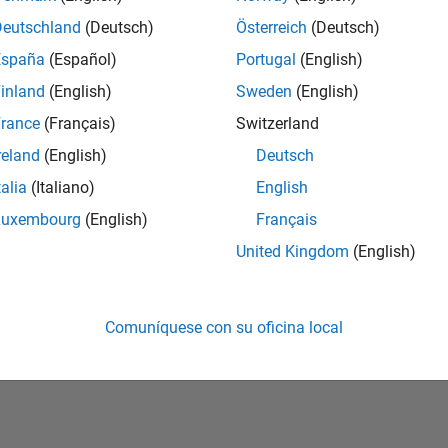
Deutschland
(Deutsch)
Österreich
(Deutsch)
vidó su contraseña?
España
(Español)
Portugal
(English)
inland
(English)
Sweden
(English)
Crear cuenta
Iniciar sesi
rance
(Français)
Switzerland
reland
(English)
Deutsch
talia
(Italiano)
English
Luxembourg
(English)
Français
United Kingdom
(English)
Comuníquese con su oficina local
rivacidad
Antipiratería
Estado de las aplicaciones
Información de contac