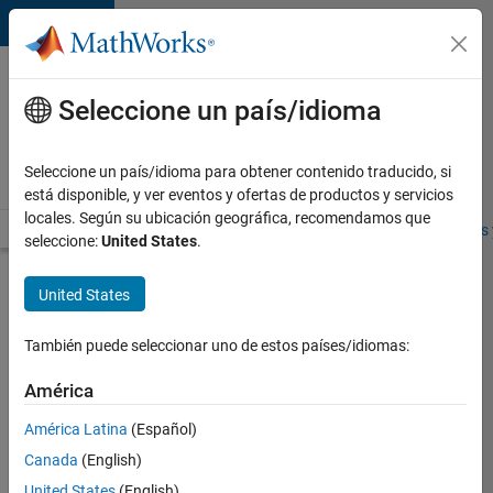
Saltar al contenido
Ofertas
de
Seleccione un país/idioma
empleo
en
Seleccione un país/idioma para obtener contenido traducido, si
MathWorks
está disponible, y ver eventos y ofertas de productos y servicios
locales. Según su ubicación geográfica, recomendamos que
Visión general
Búsqueda de empleo
Oficinas locales
Estudiantes 
seleccione:
United States
.
Enviar
United States
solicitud
También puede seleccionar uno de estos países/idiomas:
Information
América
Security
América Latina
(Español)
Manager-
IAM
Canada
(English)
United States
(English)