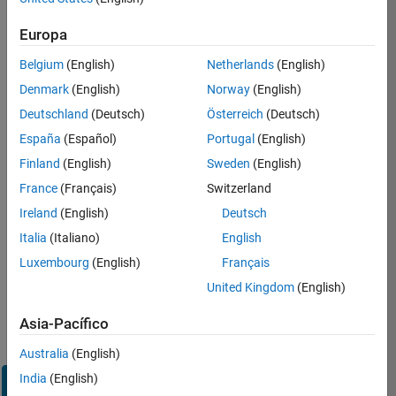
Inicie
Europa
sesión
en
Belgium
(English)
Netherlands
(English)
su
cuenta
Denmark
(English)
Norway
(English)
de
Deutschland
(Deutsch)
Österreich
(Deutsch)
empleo
España
(Español)
Portugal
(English)
Finland
(English)
Sweden
(English)
Dirección de correo electrónico
France
(Français)
Switzerland
Ireland
(English)
Deutsch
Contraseña
Italia
(Italiano)
English
Luxembourg
(English)
Français
United Kingdom
(English)
¿Olvidó
su
Asia-Pacífico
contraseña?
Australia
(English)
India
(English)
Iniciar
sesión