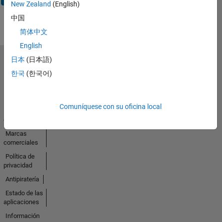
New Zealand
(English)
中国
简体中文
English
日本
(日本語)
Seleccione un país/idioma
한국
(한국어)
América
Latina
Comuníquese con su oficina local
Centro de
confianza
Marcas
comerciales
Política de
privacidad
Antipiratería
Estado de las
aplicaciones
Información