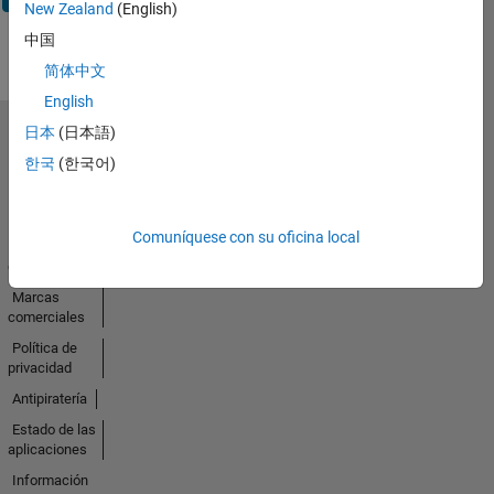
New Zealand
(English)
中国
简体中文
English
日本
(日本語)
Seleccione un país/idioma
한국
(한국어)
América
Latina
Comuníquese con su oficina local
Centro de
confianza
Marcas
comerciales
Política de
privacidad
Antipiratería
Estado de las
aplicaciones
Información