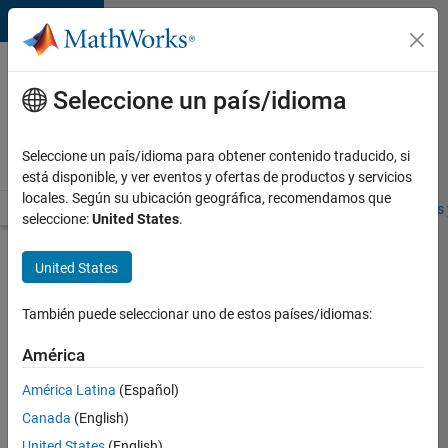
Saltar al contenido
Ofertas
de
Seleccione un país/idioma
empleo
en
Seleccione un país/idioma para obtener contenido traducido, si
MathWorks
está disponible, y ver eventos y ofertas de productos y servicios
locales. Según su ubicación geográfica, recomendamos que
Visión general
Búsqueda de empleo
Oficinas locales
Estudiantes 
seleccione:
United States
.
Enviar
United States
solicitud
También puede seleccionar uno de estos países/idiomas:
Information
América
Security
América Latina
(Español)
Manager-
IAM
Canada
(English)
United States
(English)