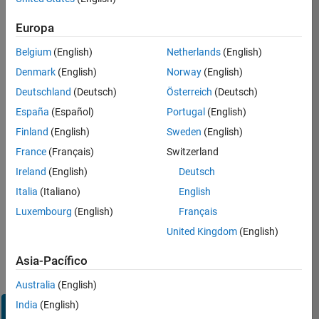
Inicie
Europa
sesión
en
Belgium
(English)
Netherlands
(English)
su
cuenta
Denmark
(English)
Norway
(English)
de
Deutschland
(Deutsch)
Österreich
(Deutsch)
empleo
España
(Español)
Portugal
(English)
Finland
(English)
Sweden
(English)
Dirección de correo electrónico
France
(Français)
Switzerland
Ireland
(English)
Deutsch
Contraseña
Italia
(Italiano)
English
Luxembourg
(English)
Français
United Kingdom
(English)
¿Olvidó
su
Asia-Pacífico
contraseña?
Australia
(English)
India
(English)
Iniciar
sesión