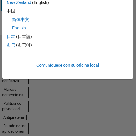
Iniciar
New Zealand
(English)
sesión
中国
简体中文
English
日本
(日本語)
한국
(한국어)
Seleccione un país/idioma
América
Latina
Comuníquese con su oficina local
Centro de
confianza
Marcas
comerciales
Política de
privacidad
Antipiratería
Estado de las
aplicaciones