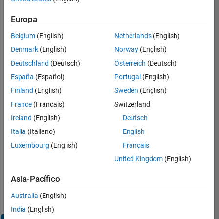
Europa
Inicie
sesión
Belgium
(English)
Netherlands
(English)
en
Denmark
(English)
Norway
(English)
su
cuenta
Deutschland
(Deutsch)
Österreich
(Deutsch)
de
España
(Español)
Portugal
(English)
empleo
Finland
(English)
Sweden
(English)
France
(Français)
Switzerland
Dirección de correo electrónico
Ireland
(English)
Deutsch
Italia
(Italiano)
English
Contraseña
Luxembourg
(English)
Français
United Kingdom
(English)
¿Olvidó
Asia-Pacífico
su
Australia
(English)
contraseña?
India
(English)