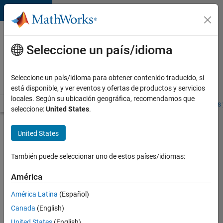
Saltar al contenido
Ofertas
de
Seleccione un país/idioma
empleo
en
Seleccione un país/idioma para obtener contenido traducido, si
MathWorks
está disponible, y ver eventos y ofertas de productos y servicios
locales. Según su ubicación geográfica, recomendamos que
Visión general
Búsqueda de empleo
Oficinas locales
Estudiantes 
seleccione:
United States
.
Enviar
United States
solicitud
También puede seleccionar uno de estos países/idiomas:
Sr.
América
Program
América Latina
(Español)
Manager,
Corporate
Canada
(English)
Events
United States
(English)