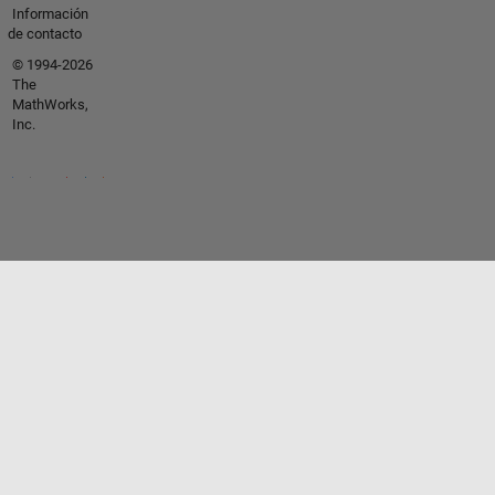
Información
de contacto
© 1994-2026
The
MathWorks,
Inc.