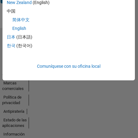
New Zealand
(English)
中国
简体中文
English
日本
(日本語)
Seleccione un país/idioma
한국
(한국어)
América
Latina
Comuníquese con su oficina local
Centro de
confianza
Marcas
comerciales
Política de
privacidad
Antipiratería
Estado de las
aplicaciones
Información