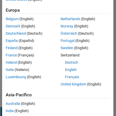
Inicie
Europa
sesión
en
Belgium
(English)
Netherlands
(English)
su
cuenta
Denmark
(English)
Norway
(English)
de
Deutschland
(Deutsch)
Österreich
(Deutsch)
empleo
España
(Español)
Portugal
(English)
Finland
(English)
Sweden
(English)
Dirección de correo electrónico
France
(Français)
Switzerland
Ireland
(English)
Deutsch
Contraseña
Italia
(Italiano)
English
Luxembourg
(English)
Français
United Kingdom
(English)
¿Olvidó
su
Asia-Pacífico
contraseña?
Australia
(English)
India
(English)
Iniciar
sesión