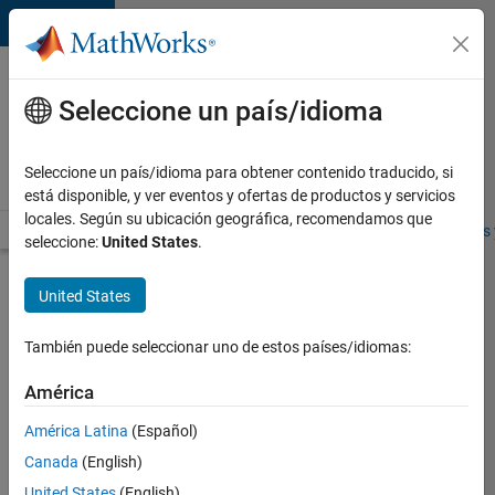
Saltar al contenido
Ofertas
de
Seleccione un país/idioma
empleo
en
Seleccione un país/idioma para obtener contenido traducido, si
MathWorks
está disponible, y ver eventos y ofertas de productos y servicios
locales. Según su ubicación geográfica, recomendamos que
Visión general
Búsqueda de empleo
Oficinas locales
Estudiantes 
seleccione:
United States
.
Enviar
United States
solicitud
También puede seleccionar uno de estos países/idiomas:
Senior
América
User
América Latina
(Español)
Experience
Researcher
Canada
(English)
United States
(English)