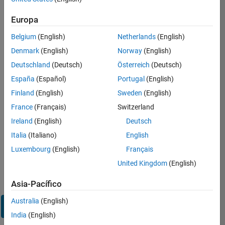
sesión
en
Europa
su
cuenta
Belgium
(English)
Netherlands
(English)
de
Denmark
(English)
Norway
(English)
empleo
Deutschland
(Deutsch)
Österreich
(Deutsch)
España
(Español)
Portugal
(English)
Dirección de correo electrónico
Finland
(English)
Sweden
(English)
France
(Français)
Switzerland
Contraseña
Ireland
(English)
Deutsch
Italia
(Italiano)
English
Luxembourg
(English)
Français
¿Olvidó
United Kingdom
(English)
su
contraseña?
Asia-Pacífico
Australia
(English)
Iniciar
sesión
India
(English)