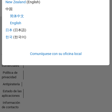
New Zealand
(English)
中国
简体中文
English
Seleccione un país/idioma
日本
(日本語)
América
Latina
한국
(한국어)
Centro de
Comuníquese con su oficina local
confianza
Marcas
comerciales
Política de
privacidad
Antipiratería
Estado de las
aplicaciones
Información
de contacto