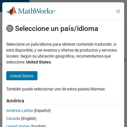
Saltar al contenido
Ofertas
de
Seleccione un país/idioma
empleo
en
Seleccione un país/idioma para obtener contenido traducido, si
MathWorks
está disponible, y ver eventos y ofertas de productos y servicios
locales. Según su ubicación geográfica, recomendamos que
Visión general
Búsqueda de empleo
Oficinas locales
Estudiantes 
seleccione:
United States
.
Enviar
United States
solicitud
También puede seleccionar uno de estos países/idiomas:
Senior
América
Compiler
América Latina
(Español)
Engineer
Canada
(English)
Inicie
United States
(English)