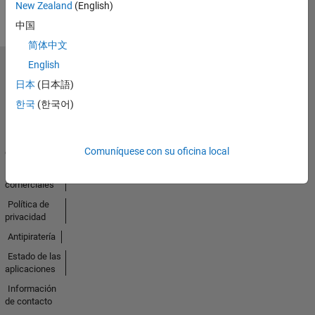
New Zealand
(English)
中国
简体中文
English
Seleccione un país/idioma
日本
(日本語)
América
Latina
한국
(한국어)
Centro de
Comuníquese con su oficina local
confianza
Marcas
comerciales
Política de
privacidad
Antipiratería
Estado de las
aplicaciones
Información
de contacto