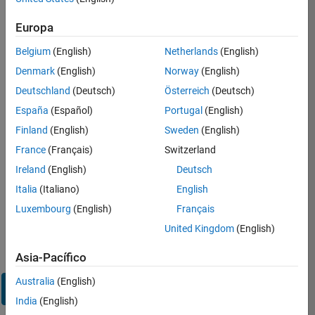
sesión
en
Europa
su
cuenta
Belgium
(English)
Netherlands
(English)
de
Denmark
(English)
Norway
(English)
empleo
Deutschland
(Deutsch)
Österreich
(Deutsch)
España
(Español)
Portugal
(English)
Dirección de correo electrónico
Finland
(English)
Sweden
(English)
France
(Français)
Switzerland
Contraseña
Ireland
(English)
Deutsch
Italia
(Italiano)
English
Luxembourg
(English)
Français
¿Olvidó
United Kingdom
(English)
su
contraseña?
Asia-Pacífico
Australia
(English)
Iniciar
sesión
India
(English)