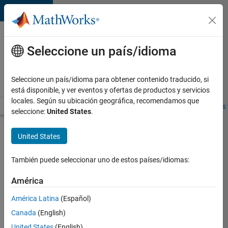
Saltar al contenido
Ofertas
de
Seleccione un país/idioma
empleo
en
Seleccione un país/idioma para obtener contenido traducido, si
MathWorks
está disponible, y ver eventos y ofertas de productos y servicios
locales. Según su ubicación geográfica, recomendamos que
Visión general
Búsqueda de empleo
Oficinas locales
Estudiantes 
seleccione:
United States
.
Enviar
United States
solicitud
También puede seleccionar uno de estos países/idiomas:
Senior
América
Compiler
América Latina
(Español)
Engineer
Canada
(English)
Inicie
United States
(English)