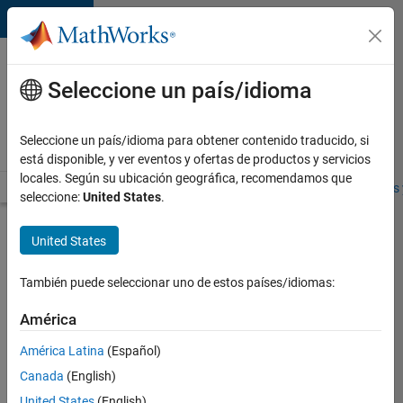
Saltar al contenido
Ofertas
de
Seleccione un país/idioma
empleo
en
Seleccione un país/idioma para obtener contenido traducido, si
MathWorks
está disponible, y ver eventos y ofertas de productos y servicios
locales. Según su ubicación geográfica, recomendamos que
Visión general
Búsqueda de empleo
Oficinas locales
Estudiantes 
seleccione:
United States
.
Enviar
United States
solicitud
También puede seleccionar uno de estos países/idiomas:
Senior
América
Compiler
América Latina
(Español)
Engineer
Canada
(English)
Inicie
United States
(English)