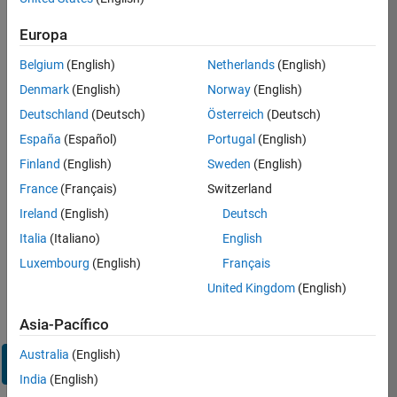
sesión
en
Europa
su
cuenta
Belgium
(English)
Netherlands
(English)
de
Denmark
(English)
Norway
(English)
empleo
Deutschland
(Deutsch)
Österreich
(Deutsch)
España
(Español)
Portugal
(English)
Dirección de correo electrónico
Finland
(English)
Sweden
(English)
France
(Français)
Switzerland
Contraseña
Ireland
(English)
Deutsch
Italia
(Italiano)
English
Luxembourg
(English)
Français
¿Olvidó
United Kingdom
(English)
su
contraseña?
Asia-Pacífico
Australia
(English)
Iniciar
sesión
India
(English)