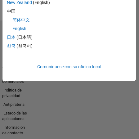
New Zealand
(English)
中国
简体中文
English
Seleccione un país/idioma
日本
(日本語)
América
Latina
한국
(한국어)
Centro de
Comuníquese con su oficina local
confianza
Marcas
comerciales
Política de
privacidad
Antipiratería
Estado de las
aplicaciones
Información
de contacto