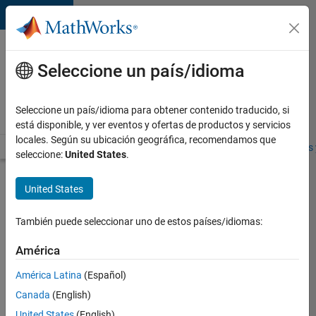
Saltar al contenido
Ofertas
de
Seleccione un país/idioma
empleo
en
Seleccione un país/idioma para obtener contenido traducido, si
MathWorks
está disponible, y ver eventos y ofertas de productos y servicios
locales. Según su ubicación geográfica, recomendamos que
Visión general
Búsqueda de empleo
Oficinas locales
Estudiantes 
seleccione:
United States
.
Enviar
United States
solicitud
También puede seleccionar uno de estos países/idiomas:
Internal
América
Security
América Latina
(Español)
Auditor
Canada
(English)
Inicie
United States
(English)