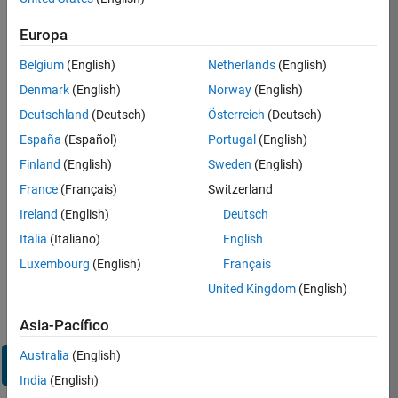
sesión
en
Europa
su
cuenta
Belgium
(English)
Netherlands
(English)
de
Denmark
(English)
Norway
(English)
empleo
Deutschland
(Deutsch)
Österreich
(Deutsch)
España
(Español)
Portugal
(English)
Dirección de correo electrónico
Finland
(English)
Sweden
(English)
France
(Français)
Switzerland
Contraseña
Ireland
(English)
Deutsch
Italia
(Italiano)
English
Luxembourg
(English)
Français
¿Olvidó
United Kingdom
(English)
su
contraseña?
Asia-Pacífico
Australia
(English)
Iniciar
sesión
India
(English)