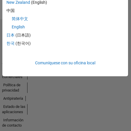
New Zealand
(English)
中国
简体中文
English
Seleccione un país/idioma
日本
(日本語)
América
Latina
한국
(한국어)
Centro de
Comuníquese con su oficina local
confianza
Marcas
comerciales
Política de
privacidad
Antipiratería
Estado de las
aplicaciones
Información
de contacto