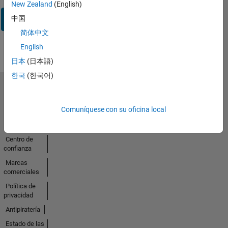
New Zealand
(English)
Iniciar
中国
sesión
简体中文
English
日本
(日本語)
한국
(한국어)
Seleccione un país/idioma
América
Comuníquese con su oficina local
Latina
Centro de
confianza
Marcas
comerciales
Política de
privacidad
Antipiratería
Estado de las