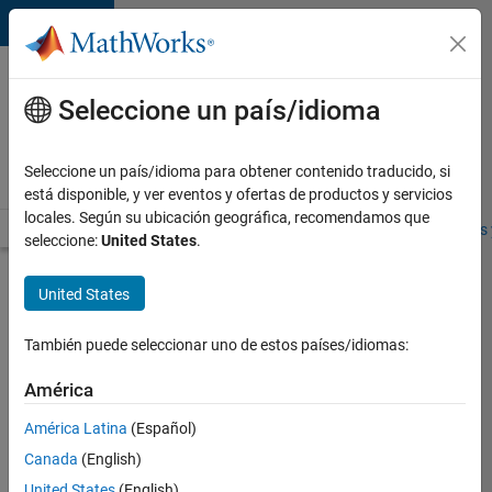
Saltar al contenido
Ofertas
de
Seleccione un país/idioma
empleo
en
Seleccione un país/idioma para obtener contenido traducido, si
MathWorks
está disponible, y ver eventos y ofertas de productos y servicios
locales. Según su ubicación geográfica, recomendamos que
Visión general
Búsqueda de empleo
Oficinas locales
Estudiantes 
seleccione:
United States
.
Enviar
United States
solicitud
También puede seleccionar uno de estos países/idiomas:
Senior
América
Product
América Latina
(Español)
Engineer
-
Canada
(English)
Aerospace
United States
(English)