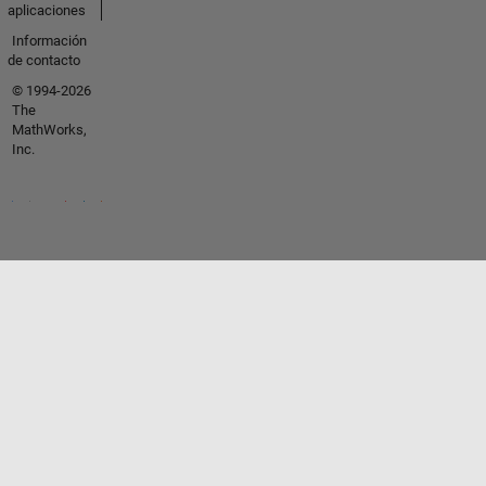
aplicaciones
Información
de contacto
© 1994-2026
The
MathWorks,
Inc.