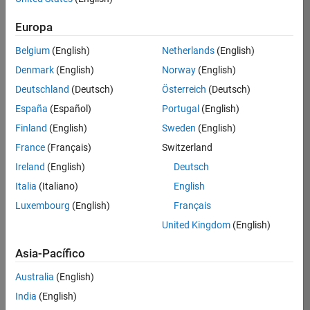
Certification
Europa
Inicie
Belgium
(English)
Netherlands
(English)
sesión
Denmark
(English)
Norway
(English)
en
su
Deutschland
(Deutsch)
Österreich
(Deutsch)
cuenta
España
(Español)
Portugal
(English)
de
empleo
Finland
(English)
Sweden
(English)
France
(Français)
Switzerland
Ireland
(English)
Deutsch
Dirección de correo electrónico
Italia
(Italiano)
English
Luxembourg
(English)
Français
Contraseña
United Kingdom
(English)
Asia-Pacífico
¿Olvidó
Australia
(English)
su
India
(English)
contraseña?