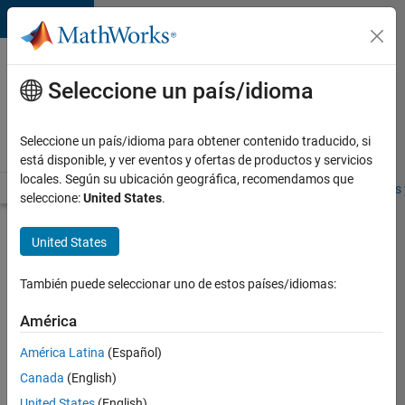
Saltar al contenido
Ofertas
de
Seleccione un país/idioma
empleo
en
Seleccione un país/idioma para obtener contenido traducido, si
MathWorks
está disponible, y ver eventos y ofertas de productos y servicios
locales. Según su ubicación geográfica, recomendamos que
Visión general
Búsqueda de empleo
Oficinas locales
Estudiantes 
seleccione:
United States
.
Enviar
United States
solicitud
También puede seleccionar uno de estos países/idiomas:
Senior
América
Product
América Latina
(Español)
Engineer
-
Canada
(English)
Aerospace
United States
(English)