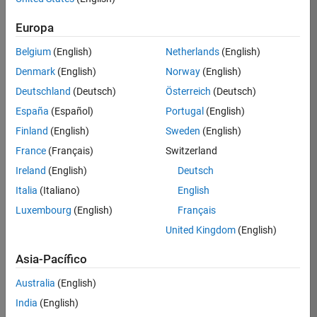
Certification
Europa
Inicie
Belgium
(English)
Netherlands
(English)
sesión
Denmark
(English)
Norway
(English)
en
su
Deutschland
(Deutsch)
Österreich
(Deutsch)
cuenta
España
(Español)
Portugal
(English)
de
empleo
Finland
(English)
Sweden
(English)
France
(Français)
Switzerland
Ireland
(English)
Deutsch
Dirección de correo electrónico
Italia
(Italiano)
English
Luxembourg
(English)
Français
Contraseña
United Kingdom
(English)
Asia-Pacífico
¿Olvidó
Australia
(English)
su
India
(English)
contraseña?