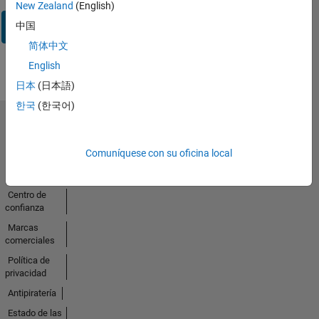
New Zealand
(English)
Iniciar
中国
sesión
简体中文
English
日本
(日本語)
한국
(한국어)
Seleccione un país/idioma
América
Comuníquese con su oficina local
Latina
Centro de
confianza
Marcas
comerciales
Política de
privacidad
Antipiratería
Estado de las