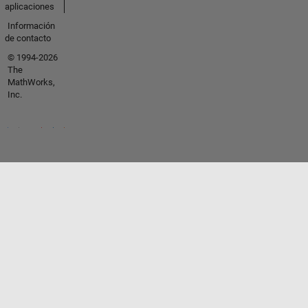
aplicaciones
Información
de contacto
© 1994-2026
The
MathWorks,
Inc.