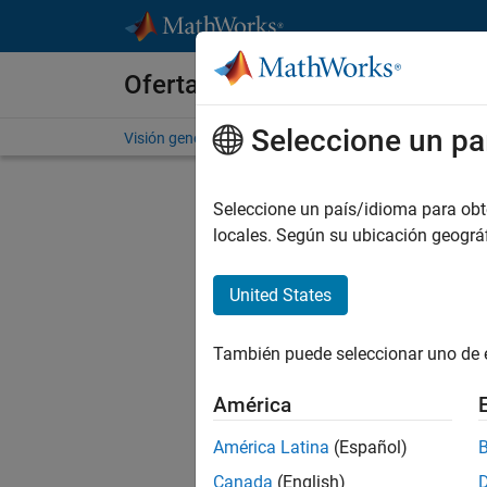
Saltar al contenido
Ofertas de empleo en MathWo
Seleccione un pa
Visión general
Búsqueda de empleo
Oficinas local
Env
Seleccione un país/idioma para obten
locales. Según su ubicación geogr
Sal
United States
In
También puede seleccionar uno de 
D
América
América Latina
(Español)
C
Canada
(English)