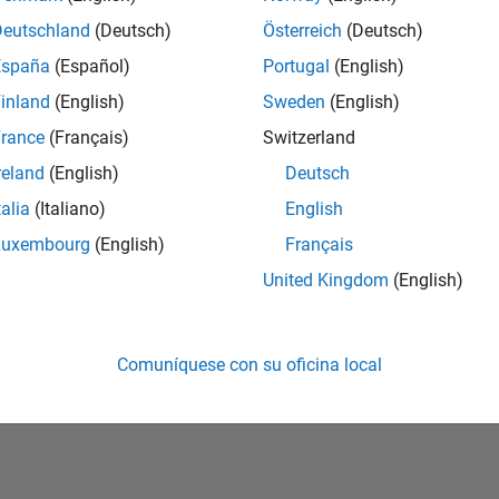
Deutschland
(Deutsch)
Österreich
(Deutsch)
vidó su contraseña?
España
(Español)
Portugal
(English)
inland
(English)
Sweden
(English)
Crear cuenta
Iniciar sesi
rance
(Français)
Switzerland
reland
(English)
Deutsch
talia
(Italiano)
English
Luxembourg
(English)
Français
United Kingdom
(English)
Comuníquese con su oficina local
rivacidad
Antipiratería
Estado de las aplicaciones
Información de contac