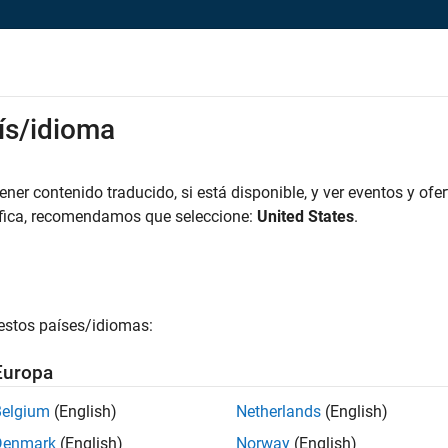
rks
ís/idioma
es
Estudiantes y nuevas carreras
Recursos
Cuenta de empleo
iar solicitud
er contenido traducido, si está disponible, y ver eventos y ofer
áfica, recomendamos que seleccione:
United States
.
esforce Developer
icie sesión en su cuenta de empleo
estos países/idiomas:
irección de correo electrónico
Europa
Belgium
(English)
Netherlands
(English)
ontraseña
Denmark
(English)
Norway
(English)