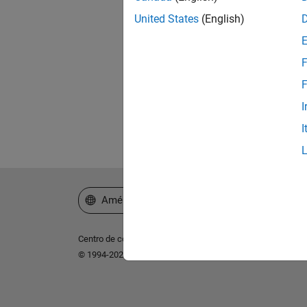
United States
(English)
¿Ol
F
F
I
I
Seleccione un país/idioma
América Latina
Centro de confianza
Marcas comerciales
Política de p
© 1994-2026 The MathWorks, Inc.