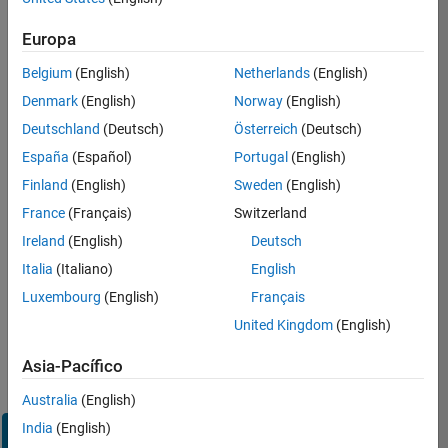
Inicie
Europa
sesión
en
Belgium
(English)
Netherlands
(English)
su
cuenta
Denmark
(English)
Norway
(English)
de
Deutschland
(Deutsch)
Österreich
(Deutsch)
empleo
España
(Español)
Portugal
(English)
Finland
(English)
Sweden
(English)
Dirección de correo electrónico
France
(Français)
Switzerland
Ireland
(English)
Deutsch
Contraseña
Italia
(Italiano)
English
Luxembourg
(English)
Français
United Kingdom
(English)
¿Olvidó
su
Asia-Pacífico
contraseña?
Australia
(English)
India
(English)
Iniciar
sesión