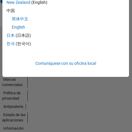
New Zealand
(English)
中国
简体中文
English
日本
(日本語)
Seleccione un país/idioma
한국
(한국어)
América
Latina
Comuníquese con su oficina local
Centro de
confianza
Marcas
comerciales
Política de
privacidad
Antipiratería
Estado de las
aplicaciones
Información