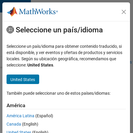
Saltar al contenido
Ofertas
de
Seleccione un país/idioma
empleo
en
Seleccione un país/idioma para obtener contenido traducido, si
MathWorks
está disponible, y ver eventos y ofertas de productos y servicios
locales. Según su ubicación geográfica, recomendamos que
Visión general
Búsqueda de empleo
Oficinas locales
Estudiantes 
seleccione:
United States
.
Enviar
United States
solicitud
También puede seleccionar uno de estos países/idiomas:
Principal
América
Cloud
América Latina
(Español)
Security
Engineer
Canada
(English)
United States
(English)