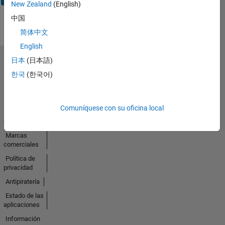
New Zealand
(English)
中国
简体中文
English
日本
(日本語)
Seleccione un país/idioma
한국
(한국어)
América
Latina
Comuníquese con su oficina local
Centro de
confianza
Marcas
comerciales
Política de
privacidad
Antipiratería
Estado de las
aplicaciones
Información