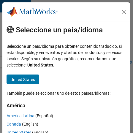
Saltar al contenido
Ofertas
de
Seleccione un país/idioma
empleo
en
Seleccione un país/idioma para obtener contenido traducido, si
MathWorks
está disponible, y ver eventos y ofertas de productos y servicios
locales. Según su ubicación geográfica, recomendamos que
Visión general
Búsqueda de empleo
Oficinas locales
Estudiantes 
seleccione:
United States
.
Enviar
United States
solicitud
También puede seleccionar uno de estos países/idiomas:
Senior
América
User
América Latina
(Español)
Experience
Designer
Canada
(English)
United States
(English)