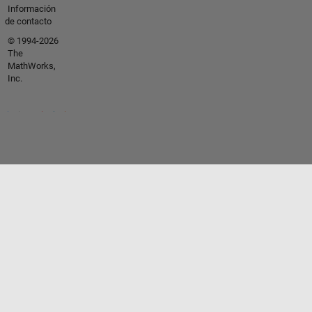
Información
de contacto
© 1994-2026
The
MathWorks,
Inc.