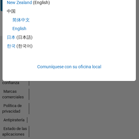
Iniciar
New Zealand
(English)
sesión
中国
简体中文
English
日本
(日本語)
한국
(한국어)
Seleccione un país/idioma
América
Latina
Comuníquese con su oficina local
Centro de
confianza
Marcas
comerciales
Política de
privacidad
Antipiratería
Estado de las
aplicaciones