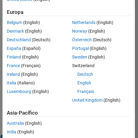
Europa
Inicie
sesión
Belgium
(English)
Netherlands
(English)
en
Denmark
(English)
Norway
(English)
su
cuenta
Deutschland
(Deutsch)
Österreich
(Deutsch)
de
España
(Español)
Portugal
(English)
empleo
Finland
(English)
Sweden
(English)
France
(Français)
Switzerland
Dirección de correo electrónico
Ireland
(English)
Deutsch
Italia
(Italiano)
English
Contraseña
Luxembourg
(English)
Français
United Kingdom
(English)
¿Olvidó
Asia-Pacífico
su
Australia
(English)
contraseña?
India
(English)