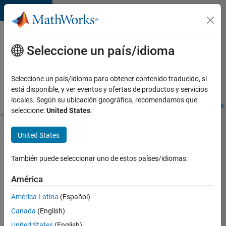
Saltar al contenido
Ofertas
de
Seleccione un país/idioma
empleo
en
Seleccione un país/idioma para obtener contenido traducido, si
MathWorks
está disponible, y ver eventos y ofertas de productos y servicios
locales. Según su ubicación geográfica, recomendamos que
Visión general
Búsqueda de empleo
Oficinas locales
Estudiantes 
seleccione:
United States
.
Enviar
United States
solicitud
También puede seleccionar uno de estos países/idiomas:
US
América
Accelerator
América Latina
(Español)
Lead -
West
Canada
(English)
Coast
United States
(English)