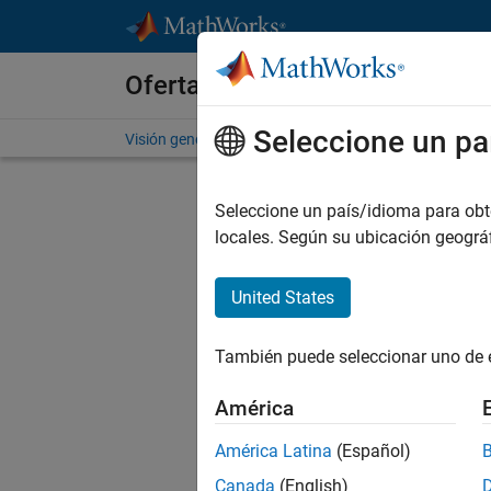
Saltar al contenido
Ofertas de empleo en MathWo
Seleccione un pa
Visión general
Búsqueda de empleo
Oficinas local
Env
Seleccione un país/idioma para obten
locales. Según su ubicación geogr
Sen
United States
In
También puede seleccionar uno de 
D
América
América Latina
(Español)
C
Canada
(English)