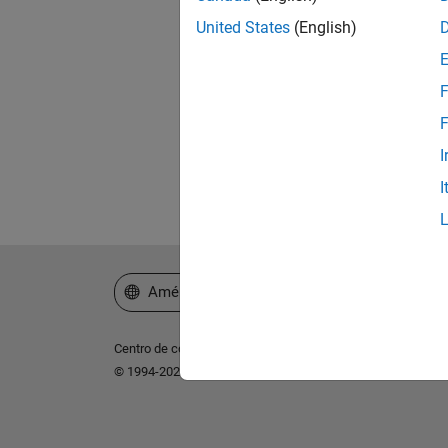
United States
(English)
¿Ol
F
F
I
I
Seleccione un país/idioma
América Latina
Centro de confianza
Marcas comerciales
Política de p
© 1994-2026 The MathWorks, Inc.