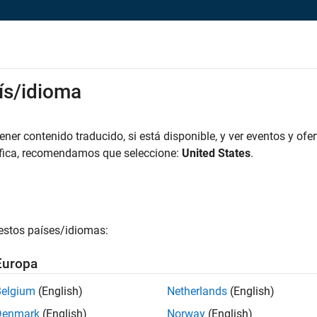
rks
ís/idioma
es
Estudiantes y nuevas carreras
Recursos
Cuenta de empleo
iar solicitud
er contenido traducido, si está disponible, y ver eventos y ofer
áfica, recomendamos que seleccione:
United States
.
ior Product Manager - Optimization
icie sesión en su cuenta de empleo
estos países/idiomas:
irección de correo electrónico
Europa
Belgium
(English)
Netherlands
(English)
ontraseña
Denmark
(English)
Norway
(English)