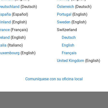
Deutschland
(Deutsch)
Österreich
(Deutsch)
vidó su contraseña?
España
(Español)
Portugal
(English)
inland
(English)
Sweden
(English)
Crear cuenta
Iniciar sesi
rance
(Français)
Switzerland
reland
(English)
Deutsch
talia
(Italiano)
English
Luxembourg
(English)
Français
United Kingdom
(English)
Comuníquese con su oficina local
rivacidad
Antipiratería
Estado de las aplicaciones
Información de contac