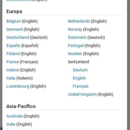
Europa
Inicie
sesión
Belgium
(English)
Netherlands
(English)
en
Denmark
(English)
Norway
(English)
su
cuenta
Deutschland
(Deutsch)
Österreich
(Deutsch)
de
España
(Español)
Portugal
(English)
empleo
Finland
(English)
Sweden
(English)
France
(Français)
Switzerland
Dirección de correo electrónico
Ireland
(English)
Deutsch
Italia
(Italiano)
English
Contraseña
Luxembourg
(English)
Français
United Kingdom
(English)
¿Olvidó
Asia-Pacífico
su
Australia
(English)
contraseña?
India
(English)