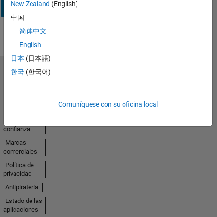
Iniciar
New Zealand
(English)
sesión
中国
简体中文
English
日本
(日本語)
한국
(한국어)
Seleccione un país/idioma
América
Latina
Comuníquese con su oficina local
Centro de
confianza
Marcas
comerciales
Política de
privacidad
Antipiratería
Estado de las
aplicaciones