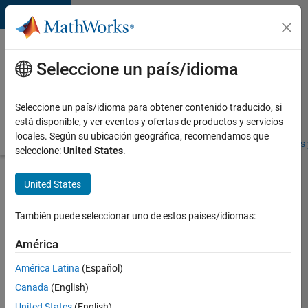
Saltar al contenido
Ofertas
de
Seleccione un país/idioma
empleo
en
Seleccione un país/idioma para obtener contenido traducido, si
MathWorks
está disponible, y ver eventos y ofertas de productos y servicios
locales. Según su ubicación geográfica, recomendamos que
Visión general
Búsqueda de empleo
Oficinas locales
Estudiantes 
seleccione:
United States
.
Enviar
United States
solicitud
También puede seleccionar uno de estos países/idiomas:
Senior
América
Product
América Latina
(Español)
Manager
-
Canada
(English)
Optimization
United States
(English)