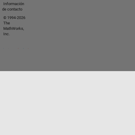
Información
de contacto
© 1994-2026
The
MathWorks,
Inc.