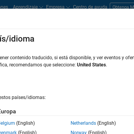
ones
Aprendizaje
Empresa
Centro de ayuda
Obtenga 
rks
ís/idioma
es
Estudiantes y nuevas carreras
Recursos
Cuenta de empleo
er contenido traducido, si está disponible, y ver eventos y ofer
áfica, recomendamos que seleccione:
United States
.
estos países/idiomas:
Europa
ogy used in MathWorks code generation products. We are
Belgium
(English)
Netherlands
(English)
anguage transformation, compiler optimization, and
Denmark
(English)
Norway
(English)