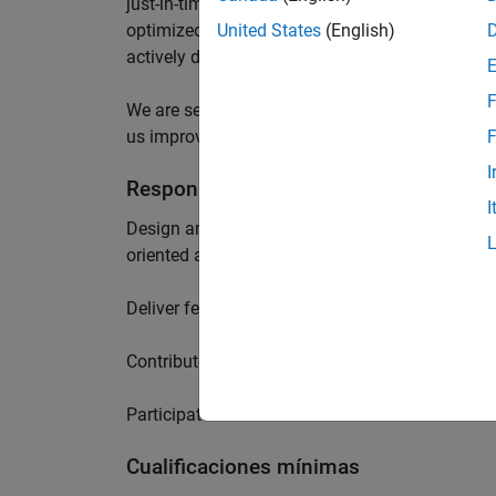
just-in-time compilation for simulation from hi
optimized code for embedded CPUs, GPUs, FPGA
United States
(English)
actively developed by an elite team of talente
F
We are seeking a skilled compiler engineer with 
us improve our shared code generation infrastr
F
I
Responsabilidades
I
Design and implement new features in our core 
oriented and compiler development skills.
Deliver features using test-driven development, w
Contribute creative workflows and tools to be u
Participate in cross-team collaboration across
Cualificaciones mínimas