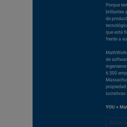
Porque ten
brillantes 
de product
tecnológic
que está f
frente a s
MathWorks 
de softwar
ingenieros
6.500 empl
Massachus
propiedad 
lucrativas
YOU + Mat
Enviar s