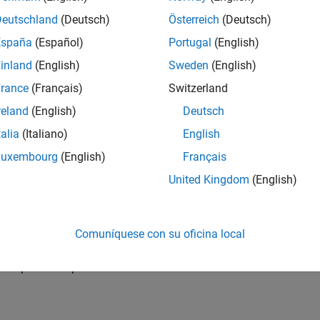
gh-level textual and graphical languages. We generate
s, and other targets.
Our optimizing compiler is
Deutschland
(Deutsch)
Österreich
(Deutsch)
d programming language and compiler experts.
España
(Español)
Portugal
(English)
inland
(English)
Sweden
(English)
industrial-strength software engineering skills to help
ucture.
rance
(Français)
Switzerland
reland
(English)
Deutsch
talia
(Italiano)
English
code generation infrastructure using your object-
Luxembourg
(English)
Français
United Kingdom
(English)
riting unit tests, and fast iterations.
sed by internal and external customers.
Comuníquese con su oficina local
 multiple development teams.