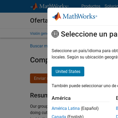
Saltar al contenido
Productos
Soluci
Ofertas de empleo en MathWo
Seleccione un pa
Visión general
Búsqueda de empleo
Oficinas local
Buscar más empleos
Seleccione un país/idioma para obten
locales. Según su ubicación geogr
Compiler Engineer LLVM
United States
Enviar solicitud
También puede seleccionar uno de 
Resumen del empleo
América
Our group is responsible for the core technol
América Latina
(Español)
doing cutting-edge work on program analysis, l
Canada
(English)