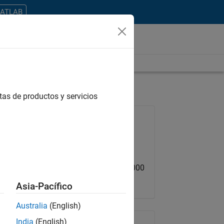
MATLAB
tas de productos y servicios
Empleo: 12382-MCAR
Equipo:
Product Development
Ubicación:
US-MA-Natick
Rango salarial: USD 112,900 - 144,000
Asia-Pacífico
Australia
(English)
India
(English)
Compartir empleo