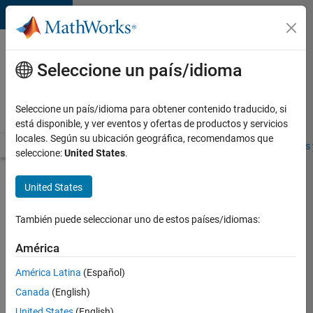
Saltar al contenido
Ofertas
de
Seleccione un país/idioma
empleo
en
Seleccione un país/idioma para obtener contenido traducido, si
MathWorks
está disponible, y ver eventos y ofertas de productos y servicios
locales. Según su ubicación geográfica, recomendamos que
Visión general
Búsqueda de empleo
Oficinas locales
Estudiantes 
seleccione:
United States
.
Buscar más
United States
empleos
También puede seleccionar uno de estos países/idiomas:
Compiler
Engineer
América
LLVM
América Latina
(Español)
Canada
(English)
Enviar
United States
(English)