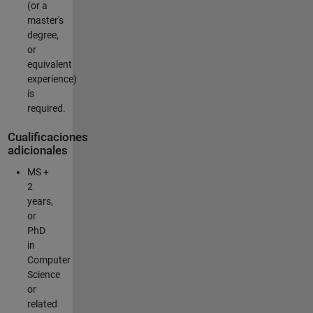
(or a
master's
degree,
or
equivalent
experience)
is
required.
Cualificaciones
adicionales
MS +
2
years,
or
PhD
in
Computer
Science
or
related