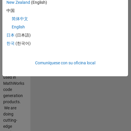
New Zealand
(English)
中国
Resumen
简体中文
del
English
empleo
日本
(日本語)
Our
한국
(한국어)
group is
responsible
for the
Comuníquese con su oficina local
core
technology
used in
MathWorks
code
generation
products.
We are
doing
cutting-
edge