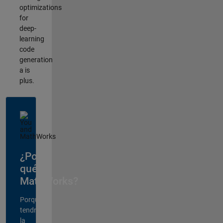
optimizations
for
deep-
learning
code
generation
a is
plus.
¿Por
qué
MathWorks?
Porque
tendrá
la