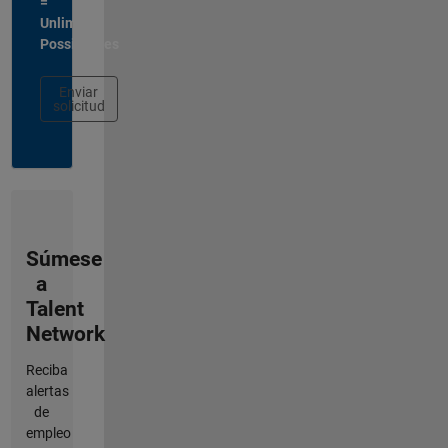
=
Unlimited
Possibilities
Enviar
solicitud
Súmese
a
Talent
Network
Reciba
alertas
de
empleo