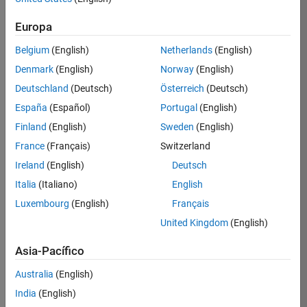
solicitud
Europa
Belgium
(English)
Netherlands
(English)
Empleo:
12382-
Denmark
(English)
Norway
(English)
MCAR
Deutschland
(Deutsch)
Österreich
(Deutsch)
Equipo:
España
(Español)
Portugal
(English)
Product
Finland
(English)
Sweden
(English)
Development
France
(Français)
Switzerland
Ubicación:
US-
Ireland
(English)
Deutsch
MA-
Italia
(Italiano)
English
Natick
Luxembourg
(English)
Français
Rango
United Kingdom
(English)
salarial:
USD
Asia-Pacífico
112,900
-
Australia
(English)
144,000
India
(English)