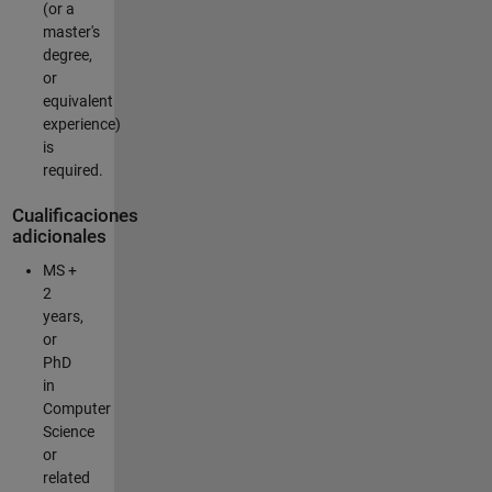
(or a
master's
degree,
or
equivalent
experience)
is
required.
Cualificaciones
adicionales
MS +
2
years,
or
PhD
in
Computer
Science
or
related