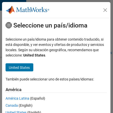
Saltar al contenido
Ofertas
de
Seleccione un país/idioma
empleo
en
Seleccione un país/idioma para obtener contenido traducido, si
MathWorks
está disponible, y ver eventos y ofertas de productos y servicios
locales. Según su ubicación geográfica, recomendamos que
Visión general
Búsqueda de empleo
Oficinas locales
Estudiantes 
seleccione:
United States
.
Buscar más
United States
empleos
También puede seleccionar uno de estos países/idiomas:
Compiler
Engineer
América
LLVM
América Latina
(Español)
Canada
(English)
Enviar
United States
(English)