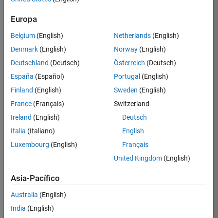
solicitud
Europa
Belgium
(English)
Netherlands
(English)
Empleo:
12382-
Denmark
(English)
Norway
(English)
MCAR
Deutschland
(Deutsch)
Österreich
(Deutsch)
Equipo:
España
(Español)
Portugal
(English)
Product
Finland
(English)
Sweden
(English)
Development
France
(Français)
Switzerland
Ubicación:
US-
Ireland
(English)
Deutsch
MA-
Italia
(Italiano)
English
Natick
Luxembourg
(English)
Français
Rango
United Kingdom
(English)
salarial:
USD
Asia-Pacífico
112,900
-
Australia
(English)
144,000
India
(English)