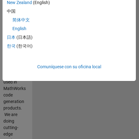
New Zealand
(English)
中国
Resumen
简体中文
del
English
empleo
日本
(日本語)
Our
한국
(한국어)
group is
responsible
for the
Comuníquese con su oficina local
core
technology
used in
MathWorks
code
generation
products.
We are
doing
cutting-
edge