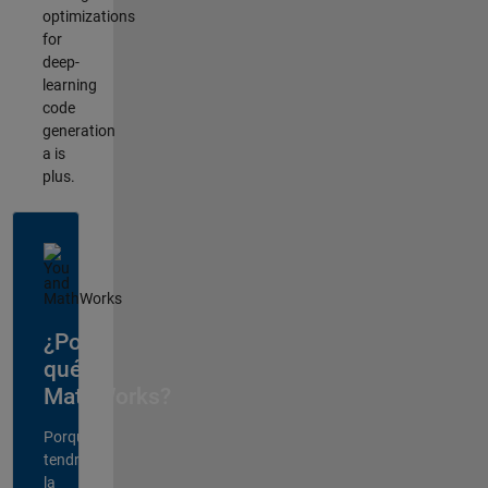
optimizations
for
deep-
learning
code
generation
a is
plus.
¿Por
qué
MathWorks?
Porque
tendrá
la