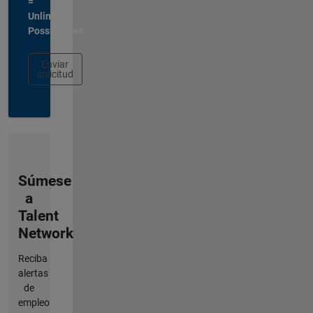
=
Unlimited
Possibilities
Enviar
solicitud
Súmese
a
Talent
Network
Reciba
alertas
de
empleo