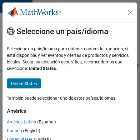
Saltar al contenido
Ofertas
de
Seleccione un país/idioma
empleo
en
Seleccione un país/idioma para obtener contenido traducido, si
MathWorks
está disponible, y ver eventos y ofertas de productos y servicios
locales. Según su ubicación geográfica, recomendamos que
Visión general
Búsqueda de empleo
Oficinas locales
Estudiantes 
seleccione:
United States
.
Buscar más
United States
empleos
También puede seleccionar uno de estos países/idiomas:
Compiler
Engineer
América
LLVM
América Latina
(Español)
Canada
(English)
Enviar
United States
(English)