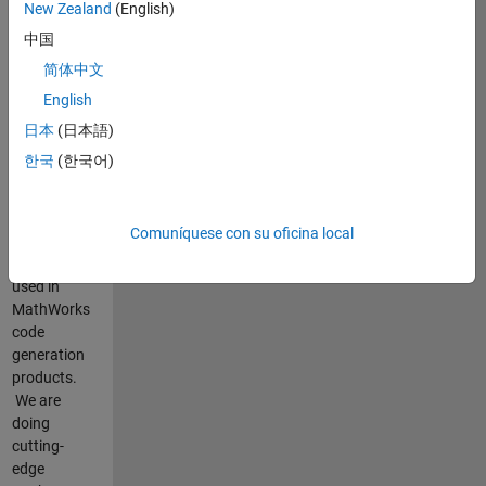
New Zealand
(English)
中国
Resumen
简体中文
del
English
empleo
日本
(日本語)
Our
한국
(한국어)
group is
responsible
for the
Comuníquese con su oficina local
core
technology
used in
MathWorks
code
generation
products.
We are
doing
cutting-
edge