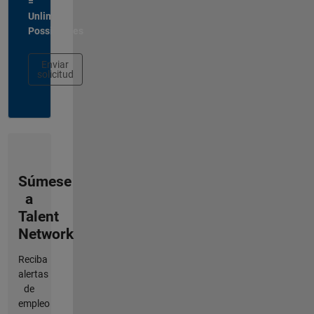
=
Unlimited
Possibilities
Enviar
solicitud
Súmese
a
Talent
Network
Reciba
alertas
de
empleo