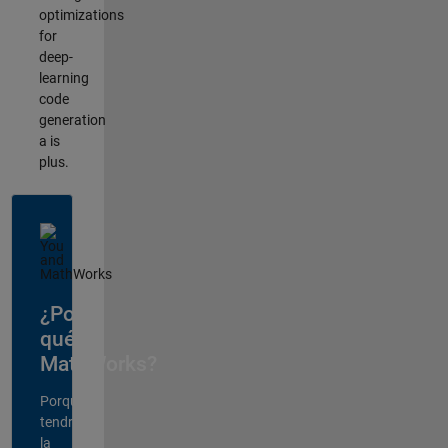
optimizations
for
deep-
learning
code
generation
a is
plus.
¿Por
qué
MathWorks?
Porque
tendrá
la