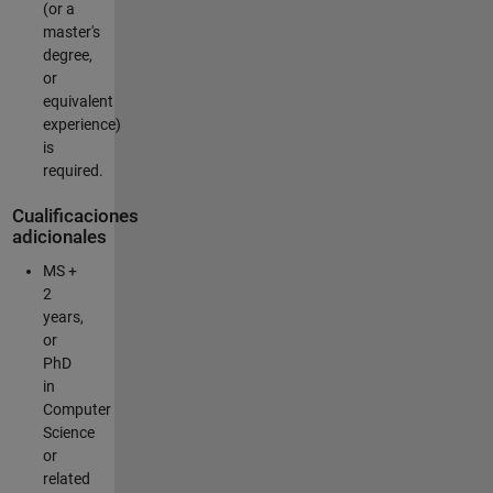
(or a
master's
degree,
or
equivalent
experience)
is
required.
Cualificaciones
adicionales
MS +
2
years,
or
PhD
in
Computer
Science
or
related