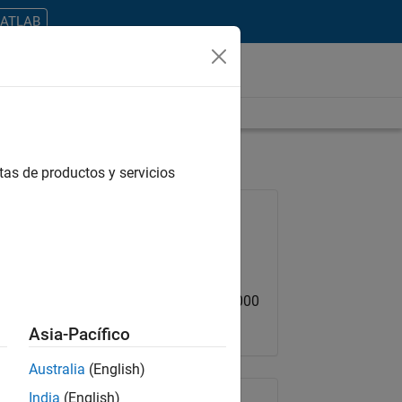
MATLAB
tas de productos y servicios
Empleo: 12382-MCAR
Equipo:
Product Development
Ubicación:
US-MA-Natick
Rango salarial: USD 112,900 - 144,000
Asia-Pacífico
Australia
(English)
India
(English)
Compartir empleo