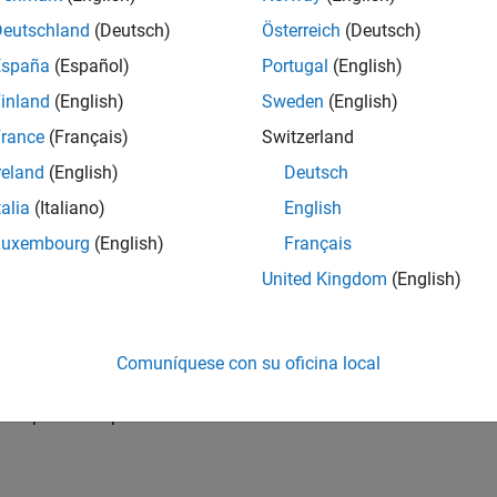
gh-level textual and graphical languages. We generate
s, and other targets.
Our optimizing compiler is
Deutschland
(Deutsch)
Österreich
(Deutsch)
d programming language and compiler experts.
España
(Español)
Portugal
(English)
inland
(English)
Sweden
(English)
industrial-strength software engineering skills to help
ucture.
rance
(Français)
Switzerland
reland
(English)
Deutsch
talia
(Italiano)
English
code generation infrastructure using your object-
Luxembourg
(English)
Français
United Kingdom
(English)
riting unit tests, and fast iterations.
sed by internal and external customers.
Comuníquese con su oficina local
 multiple development teams.