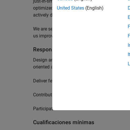
just-in-time compilation for simulation from hi
optimized code for embedded CPUs, GPUs, FPGA
United States
(English)
actively developed by an elite team of talente
F
We are seeking a skilled compiler engineer with 
us improve our shared code generation infrastr
F
I
Responsabilidades
I
Design and implement new features in our core 
oriented and compiler development skills.
Deliver features using test-driven development, w
Contribute creative workflows and tools to be u
Participate in cross-team collaboration across
Cualificaciones mínimas