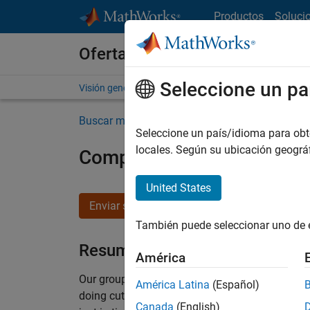
Saltar al contenido
Productos
Soluci
Ofertas de empleo en MathWo
Seleccione un pa
Visión general
Búsqueda de empleo
Oficinas local
Buscar más empleos
Seleccione un país/idioma para obten
locales. Según su ubicación geogr
Compiler Engineer LLVM
United States
Enviar solicitud
También puede seleccionar uno de 
Resumen del empleo
América
Our group is responsible for the core technol
América Latina
(Español)
doing cutting-edge work on program analysis, l
Canada
(English)