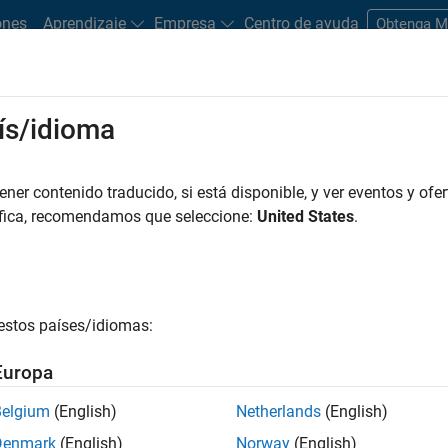
ones
Aprendizaje
Empresa
Centro de ayuda
Obtenga 
rks
ís/idioma
es
Estudiantes y nuevas carreras
Recursos
Cuenta de empleo
er contenido traducido, si está disponible, y ver eventos y ofer
áfica, recomendamos que seleccione:
United States
.
estos países/idiomas:
Europa
ogy used in MathWorks code generation products. We are
Belgium
(English)
Netherlands
(English)
anguage transformation, compiler optimization, and
Denmark
(English)
Norway
(English)