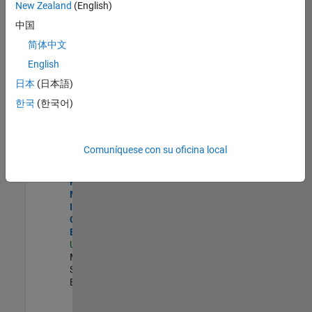
zona.
New Zealand
(English)
中国
Aerospace and Defense Sales Account Manager
Aerospace
简体中文
and Defense
English
Sales Account
Manager
日本
(日本語)
US-CA-
한국
(한국어)
Torrance
|
Commercial
Sales |
Experimentado
Comuníquese con su oficina local
Senior Program Manager, Internal Corporate Events
Senior
Program
Manager,
Internal
Corporate
Events
US-MA-Natick
|
Marketing
Services |
Experimentado