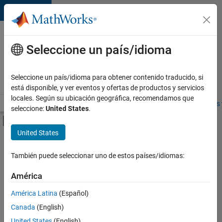
Saltar al contenido
Ofertas
de
Seleccione un país/idioma
empleo
en
Seleccione un país/idioma para obtener contenido traducido, si
MathWorks
está disponible, y ver eventos y ofertas de productos y servicios
locales. Según su ubicación geográfica, recomendamos que
Visión general
Búsqueda de empleo
Oficinas locales
Estudiantes 
seleccione:
United States
.
Mostrar/ocultar menú de navegación
Contenido principal
United States
FILTRADO POR
Commercial Sales
También puede seleccionar uno de estos países/idiomas:
+
2
Customer Support
América
Marketing Services
América Latina
(Español)
Canada
(English)
United States
(English)