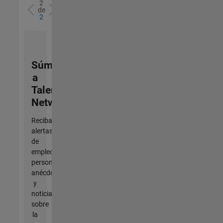
2
de
2
Súmese
a
Talent
Network
Reciba
alertas
de
empleo
personalizadas,
anécdotas
y
noticias
sobre
la