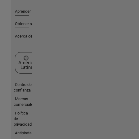
Aprender a utilizar
Obtener soporte
Acerca de MathWorks
Seleccione un país/idioma
América
Latina
Centro de
confianza
Marcas
comerciales
Política
de
privacidad
Antipiratería