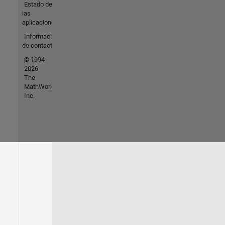
Estado de
las
aplicaciones
Información
de contacto
© 1994-
2026
The
MathWorks,
Inc.