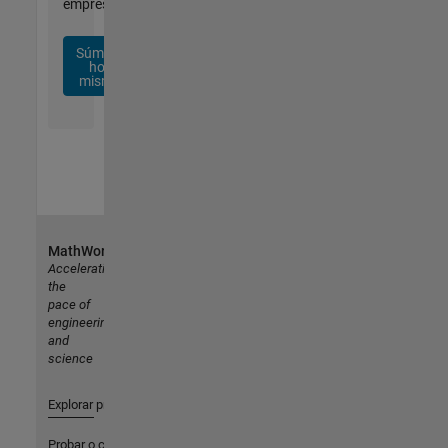
empresa.
Súmese
hoy
mismo
MathWorks
Accelerating
the
pace of
engineering
and
science
Explorar productos
Probar o comprar