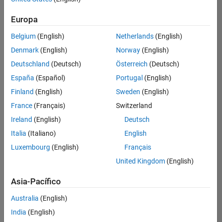
Ordenar por
Europa
Guardar
empleos
seleccionados
Belgium
(English)
Netherlands
(English)
Denmark
(English)
Norway
(English)
Deutschland
(Deutsch)
Österreich
(Deutsch)
No se
han
España
(Español)
Portugal
(English)
traducido
Finland
(English)
Sweden
(English)
todos
France
(Français)
Switzerland
los
empleos.
Ireland
(English)
Deutsch
Busque
Italia
(Italiano)
English
por
Luxembourg
(English)
Français
ubicación
para
United Kingdom
(English)
encontrar
todos
Asia-Pacífico
los
Australia
(English)
empleos
en su
India
(English)