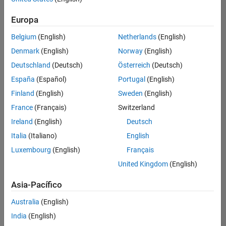
Ordenar por
Europa
Guardar
empleos
seleccionados
Belgium
(English)
Netherlands
(English)
Denmark
(English)
Norway
(English)
Deutschland
(Deutsch)
Österreich
(Deutsch)
No se
han
España
(Español)
Portugal
(English)
traducido
Finland
(English)
Sweden
(English)
todos
France
(Français)
Switzerland
los
empleos.
Ireland
(English)
Deutsch
Busque
Italia
(Italiano)
English
por
Luxembourg
(English)
Français
ubicación
para
United Kingdom
(English)
encontrar
todos
Asia-Pacífico
los
Australia
(English)
empleos
en su
India
(English)