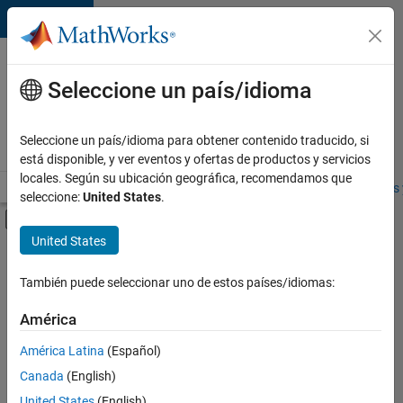
Saltar al contenido
Ofertas
de
Seleccione un país/idioma
empleo
en
Seleccione un país/idioma para obtener contenido traducido, si
MathWorks
está disponible, y ver eventos y ofertas de productos y servicios
locales. Según su ubicación geográfica, recomendamos que
Visión general
Búsqueda de empleo
Oficinas locales
Estudiantes 
seleccione:
United States
.
Mostrar/ocultar menú de navegación
Contenido principal
United States
FILTRADO POR
Commercial Sales
También puede seleccionar uno de estos países/idiomas:
+
1
Marketing Services
América
América Latina
(Español)
Canada
(English)
United States
(English)