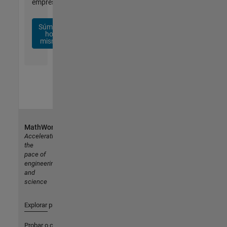
empresa.
Súmese
hoy
mismo
MathWorks
Accelerating
the
pace of
engineering
and
science
Explorar productos
Probar o comprar