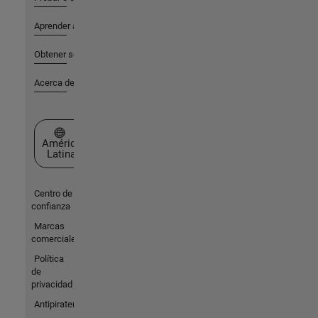
Aprender a utilizar
Obtener soporte
Acerca de MathWorks
Seleccione un país/idioma
América
Latina
Centro de
confianza
Marcas
comerciales
Política
de
privacidad
Antipiratería