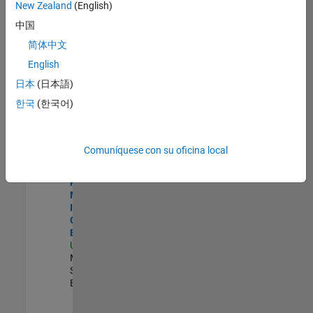
zona.
New Zealand
(English)
中国
Aerospace and Defense Sales Account Manager
Aerospace
简体中文
and Defense
English
Sales Account
Manager
日本
(日本語)
US-CA-
한국
(한국어)
Torrance
|
Commercial
Sales |
Experimentado
Comuníquese con su oficina local
Senior Program Manager, Internal Corporate Events
Senior
Program
Manager,
Internal
Corporate
Events
US-MA-Natick
|
Marketing
Services |
Experimentado