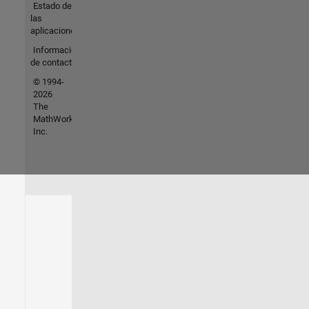
Estado de
las
aplicaciones
Información
de contacto
© 1994-
2026
The
MathWorks,
Inc.