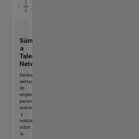
2
de
2
Súmese
a
Talent
Network
Reciba
alertas
de
empleo
personalizadas,
anécdotas
y
noticias
sobre
la